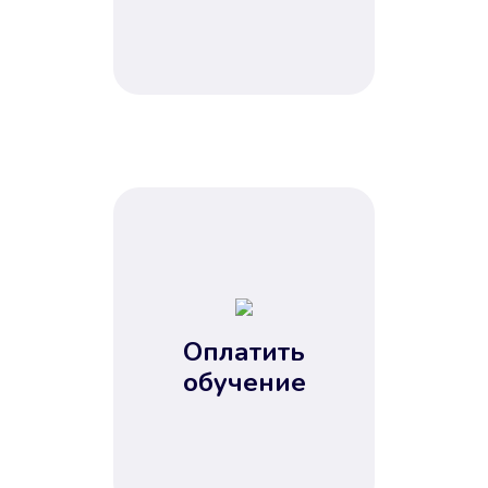
Не потребовались справки, залоги
и поручители. Папа вам доверяет.
После заявки деньги у вас через
15 минут.
Оплатить
Улучшилась ваша
обучение
кредитная история
Вы погасили займ вовремя либо
воспользовались бесплатной
услугой продления срока займа, и