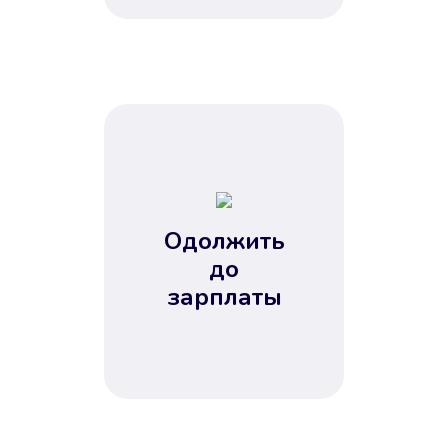
это открыло новые возможности в
банках.
Одолжить
до
Без лишних вопросов
зарплаты
Папа даже не спросил, зачем вам
нужны деньги. Он просто перевел
их вам на карту.