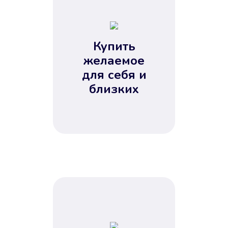
Купить
желаемое
Вы получите займ, когда
для себя и
вам удобно
близких
Наш сервис доступен 24 часа 7
дней в неделю. Вам не нужно
ждать рабочих часов или идти в
отделения банка.
Next
1