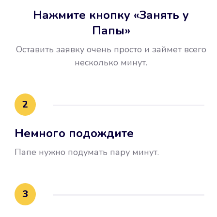
Нажмите кнопку «Занять у
Папы»
Оставить заявку очень просто и займет всего
несколько минут.
Улучшилась ваша
2
кредитная история
Немного подождите
Вы погасили займ вовремя либо
воспользовались бесплатной
Папе нужно подумать пару минут.
услугой продления срока займа, и
это открыло новые возможности в
банках.
3