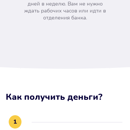
дней в неделю. Вам не нужно
ждать рабочих часов или идти в
отделения банка.
Вы сэкономили время
Как получить деньги
?
Не потребовались справки, залоги
и поручители. Папа вам доверяет.
После заявки деньги у вас через
1
15 минут.