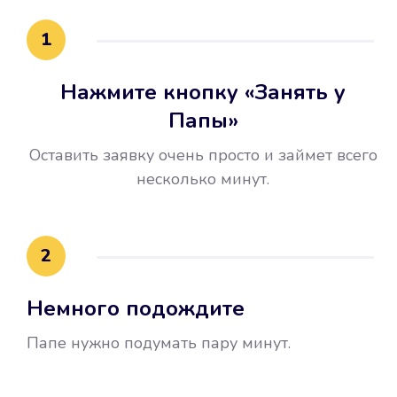
15 минут.
1
Нажмите кнопку «Занять у
Папы»
Оставить заявку очень просто и займет всего
несколько минут.
Улучшилась ваша
кредитная история
2
Вы погасили займ вовремя либо
Немного подождите
воспользовались бесплатной
услугой продления срока займа, и
Папе нужно подумать пару минут.
это открыло новые возможности в
банках.