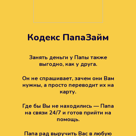
Кодекс ПапаЗайм
Техподдержка всегда на
вашей стороне
Занять деньги у Папы также
выгодно, как у друга.
Если возникли какие-то вопросы с
Папой, то все решится легко.
Он не спрашивает, зачем они Вам
Просто напишите в техподдержку
нужны, а просто переводит их на
карту.
Где бы Вы не находились — Папа
на связи 24/7 и готов прийти на
помощь.
Папа рад выручить Вас в любую