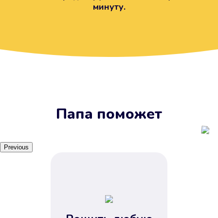
минуту.
Вы получите займ, когда
вам удобно
Наш сервис доступен 24 часа 7
дней в неделю. Вам не нужно
ждать рабочих часов или идти в
отделения банка.
Папа поможет
Previous