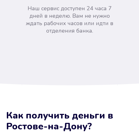
Наш сервис доступен 24 часа 7
дней в неделю. Вам не нужно
ждать рабочих часов или идти в
отделения банка.
Вы сэкономили время
Как получить деньги
в
Не потребовались справки, залоги
Ростове-на-Дону
?
и поручители. Папа вам доверяет.
После заявки деньги у вас через