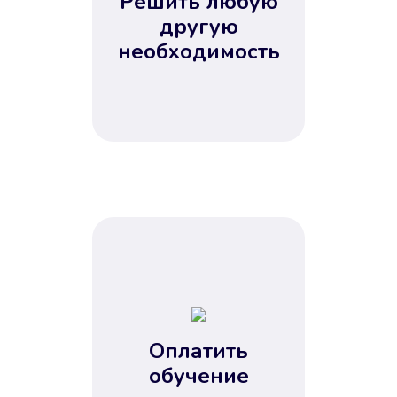
Решить любую
Вы сэкономили время
другую
Не потребовались справки, залоги
необходимость
и поручители. Папа вам доверяет.
После заявки деньги у вас через
15 минут.
Улучшилась ваша
кредитная история
Оплатить
обучение
Вы погасили займ вовремя либо