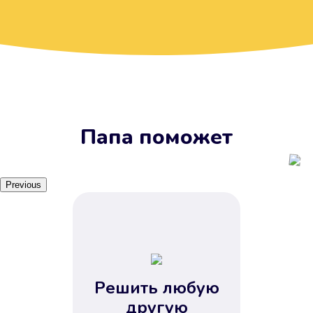
Вы получите займ, когда
вам удобно
Наш сервис доступен 24 часа 7
дней в неделю. Вам не нужно
ждать рабочих часов или идти в
отделения банка.
Папа поможет
Previous
Решить любую
Вы сэкономили время
другую