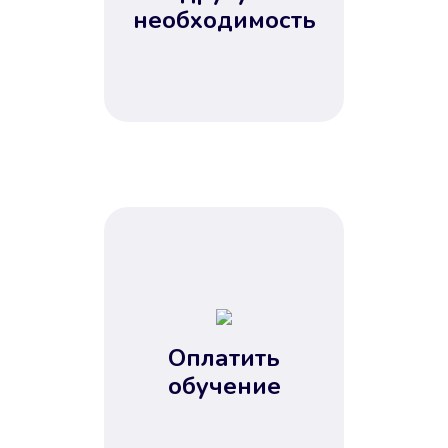
Не потребовались справки, залоги
необходимость
и поручители. Папа вам доверяет.
После заявки деньги у вас через
15 минут.
Улучшилась ваша
кредитная история
Оплатить
обучение
Вы погасили займ вовремя либо
воспользовались бесплатной
услугой продления срока займа, и