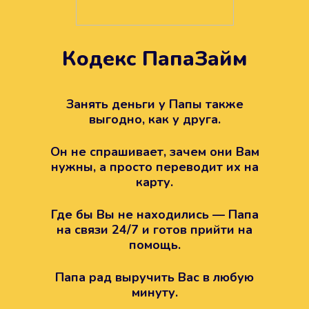
Кодекс ПапаЗайм
Техподдержка всегда на
вашей стороне
Занять деньги у Папы также
выгодно, как у друга.
Если возникли какие-то вопросы с
Папой, то все решится легко.
Он не спрашивает, зачем они Вам
Просто напишите в техподдержку
нужны, а просто переводит их на
карту.
Где бы Вы не находились — Папа
на связи 24/7 и готов прийти на
помощь.
Папа рад выручить Вас в любую
минуту.