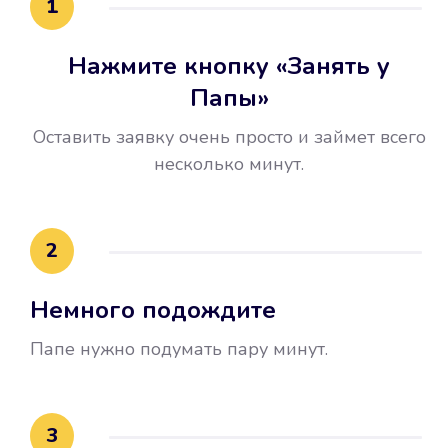
1
Нажмите кнопку «Занять у
Папы»
Оставить заявку очень просто и займет всего
несколько минут.
Улучшилась ваша
кредитная история
2
Вы погасили займ вовремя либо
Немного подождите
воспользовались бесплатной
услугой продления срока займа, и
Папе нужно подумать пару минут.
это открыло новые возможности в
банках.
3