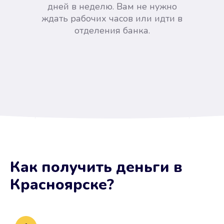
дней в неделю. Вам не нужно
ждать рабочих часов или идти в
отделения банка.
Вы сэкономили время
Как получить деньги
в
Не потребовались справки, залоги
Красноярске
?
и поручители. Папа вам доверяет.
После заявки деньги у вас через
15 минут.