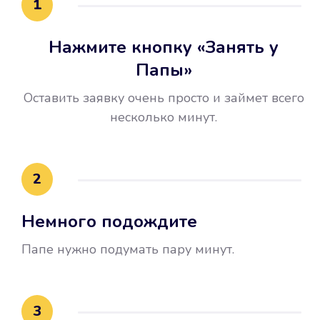
1
Нажмите кнопку «Занять у
Папы»
Оставить заявку очень просто и займет всего
несколько минут.
Улучшилась ваша
кредитная история
2
Вы погасили займ вовремя либо
Немного подождите
воспользовались бесплатной
услугой продления срока займа, и
Папе нужно подумать пару минут.
это открыло новые возможности в
банках.
3