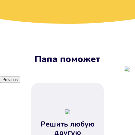
Вы получите займ, когда
вам удобно
Наш сервис доступен 24 часа 7
дней в неделю. Вам не нужно
ждать рабочих часов или идти в
отделения банка.
Папа поможет
Previous
Решить любую
Вы сэкономили время
другую