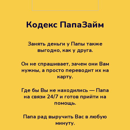
Кодекс ПапаЗайм
Техподдержка всегда на
вашей стороне
Занять деньги у Папы также
выгодно, как у друга.
Если возникли какие-то вопросы с
Папой, то все решится легко.
Он не спрашивает, зачем они Вам
Просто напишите в техподдержку
нужны, а просто переводит их на
карту.
Где бы Вы не находились — Папа
на связи 24/7 и готов прийти на
помощь.
Папа рад выручить Вас в любую
минуту.