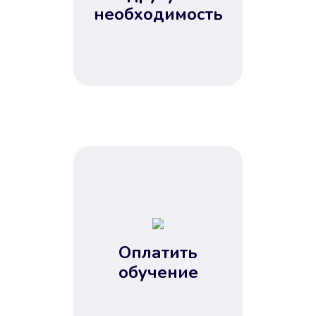
Не потребовались справки, залоги
необходимость
и поручители. Папа вам доверяет.
После заявки деньги у вас через
15 минут.
Улучшилась ваша
кредитная история
Оплатить
обучение
Вы погасили займ вовремя либо
воспользовались бесплатной
услугой продления срока займа, и