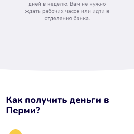
дней в неделю. Вам не нужно
ждать рабочих часов или идти в
отделения банка.
Вы сэкономили время
Как получить деньги
в
Не потребовались справки, залоги
Перми
?
и поручители. Папа вам доверяет.
После заявки деньги у вас через
15 минут.