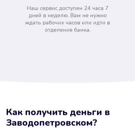
Наш сервис доступен 24 часа 7
дней в неделю. Вам не нужно
ждать рабочих часов или идти в
отделения банка.
Вы сэкономили время
Как получить деньги
в
Не потребовались справки, залоги
Заводопетровском
?
и поручители. Папа вам доверяет.
После заявки деньги у вас через