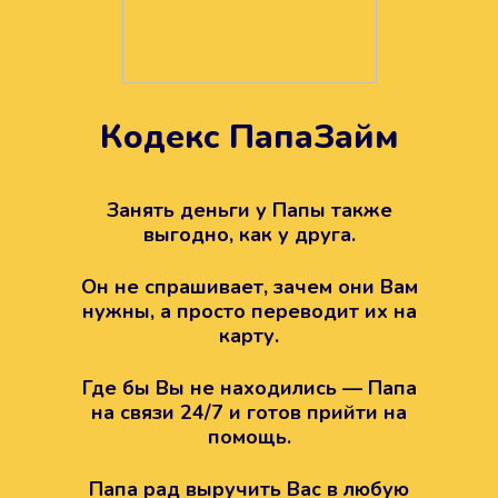
Кодекс ПапаЗайм
Техподдержка всегда на
вашей стороне
Занять деньги у Папы также
выгодно, как у друга.
Если возникли какие-то вопросы с
Папой, то все решится легко.
Он не спрашивает, зачем они Вам
Просто напишите в техподдержку
нужны, а просто переводит их на
карту.
Где бы Вы не находились — Папа
на связи 24/7 и готов прийти на
помощь.
Папа рад выручить Вас в любую