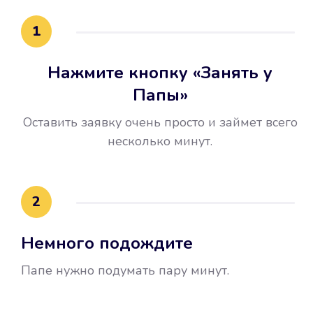
15 минут.
1
Нажмите кнопку «Занять у
Папы»
Оставить заявку очень просто и займет всего
несколько минут.
Улучшилась ваша
кредитная история
2
Вы погасили займ вовремя либо
Немного подождите
воспользовались бесплатной
услугой продления срока займа, и
Папе нужно подумать пару минут.
это открыло новые возможности в
банках.