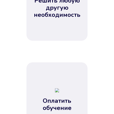
Решить любую
Вы сэкономили время
другую
Не потребовались справки, залоги
необходимость
и поручители. Папа вам доверяет.
После заявки деньги у вас через
15 минут.
Улучшилась ваша
кредитная история
Оплатить
обучение
Вы погасили займ вовремя либо