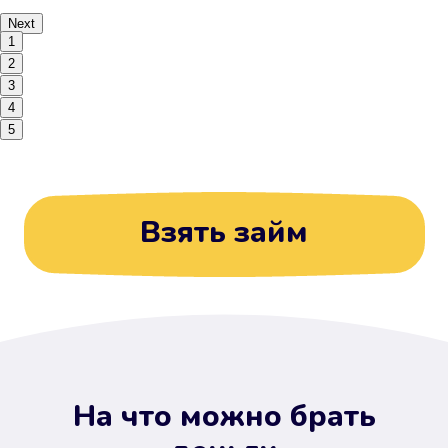
Next
1
2
3
4
5
Взять займ
На что можно брать