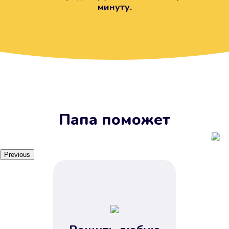
минуту.
Вы получите займ, когда
вам удобно
Наш сервис доступен 24 часа 7
дней в неделю. Вам не нужно
ждать рабочих часов или идти в
отделения банка.
Папа поможет
Previous