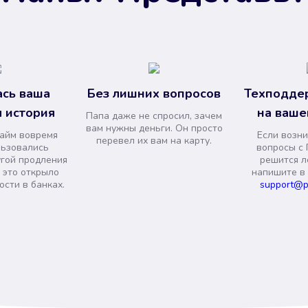
сь ваша
Без лишних вопросов
Техподде
 история
на ваше
Папа даже не спросил, зачем
вам нужны деньги. Он просто
займ вовремя
Если возни
перевел их вам на карту.
льзовались
вопросы с 
угой продления
решится л
и это открыло
напишите в
сти в банках.
support@p