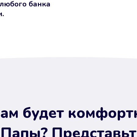
 любого банка
и.
ам будет комфорт
 Папы? Представьт