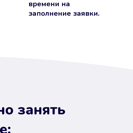
времени на
заполнение заявки.
но занять
е: