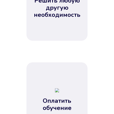
Решить любую
Вы сэкономили время
другую
Не потребовались справки, залоги
необходимость
и поручители. Папа вам доверяет.
После заявки деньги у вас через
15 минут.
Улучшилась ваша
кредитная история
Оплатить
обучение
Вы погасили займ вовремя либо