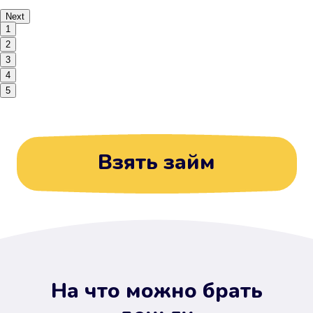
Next
1
2
3
4
5
Взять займ
На что можно брать