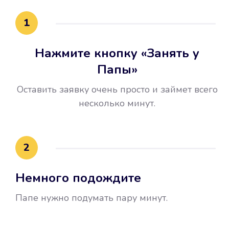
15 минут.
1
Нажмите кнопку «Занять у
Папы»
Оставить заявку очень просто и займет всего
несколько минут.
Улучшилась ваша
кредитная история
2
Вы погасили займ вовремя либо
Немного подождите
воспользовались бесплатной
услугой продления срока займа, и
Папе нужно подумать пару минут.
это открыло новые возможности в
банках.