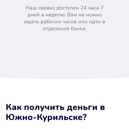
Наш сервис доступен 24 часа 7
дней в неделю. Вам не нужно
ждать рабочих часов или идти в
отделения банка.
Вы сэкономили время
Как получить деньги
в
Не потребовались справки, залоги
Южно-Курильске
?
и поручители. Папа вам доверяет.
После заявки деньги у вас через