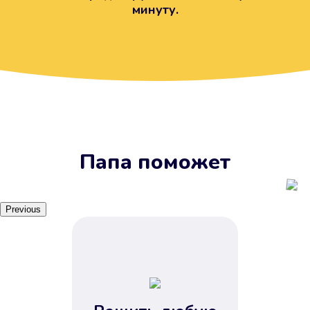
минуту.
Вы получите займ, когда
вам удобно
Наш сервис доступен 24 часа 7
дней в неделю. Вам не нужно
ждать рабочих часов или идти в
отделения банка.
Папа поможет
Previous