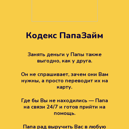
Кодекс ПапаЗайм
Техподдержка всегда на
вашей стороне
Занять деньги у Папы также
выгодно, как у друга.
Если возникли какие-то вопросы с
Папой, то все решится легко.
Он не спрашивает, зачем они Вам
Просто напишите в техподдержку
нужны, а просто переводит их на
карту.
Где бы Вы не находились — Папа
на связи 24/7 и готов прийти на
помощь.
Папа рад выручить Вас в любую