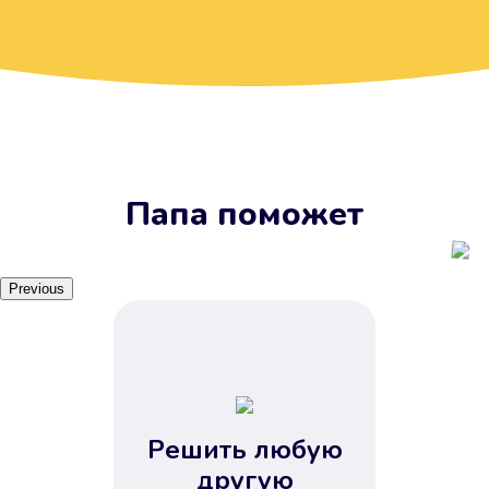
Вы получите займ, когда
вам удобно
Наш сервис доступен 24 часа 7
дней в неделю. Вам не нужно
ждать рабочих часов или идти в
отделения банка.
Папа поможет
Previous
Решить любую
Вы сэкономили время
другую