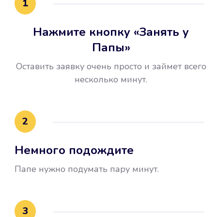
1
Нажмите кнопку «Занять у
Папы»
Оставить заявку очень просто и займет всего
несколько минут.
Улучшилась ваша
кредитная история
2
Вы погасили займ вовремя либо
Немного подождите
воспользовались бесплатной
услугой продления срока займа, и
Папе нужно подумать пару минут.
это открыло новые возможности в
банках.
3