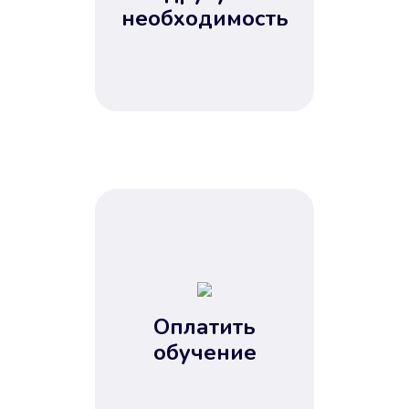
Не потребовались справки, залоги
необходимость
и поручители. Папа вам доверяет.
После заявки деньги у вас через
15 минут.
Улучшилась ваша
кредитная история
Оплатить
обучение
Вы погасили займ вовремя либо
воспользовались бесплатной
услугой продления срока займа, и