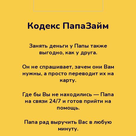
Кодекс ПапаЗайм
Техподдержка всегда на
вашей стороне
Занять деньги у Папы также
выгодно, как у друга.
Если возникли какие-то вопросы с
Папой, то все решится легко.
Он не спрашивает, зачем они Вам
Просто напишите в техподдержку
нужны, а просто переводит их на
карту.
Где бы Вы не находились — Папа
на связи 24/7 и готов прийти на
помощь.
Папа рад выручить Вас в любую
минуту.