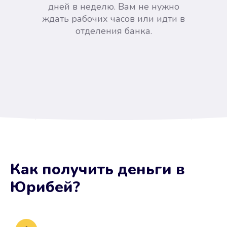
дней в неделю. Вам не нужно
ждать рабочих часов или идти в
отделения банка.
Вы сэкономили время
Как получить деньги
в
Не потребовались справки, залоги
Юрибей
?
и поручители. Папа вам доверяет.
После заявки деньги у вас через
15 минут.