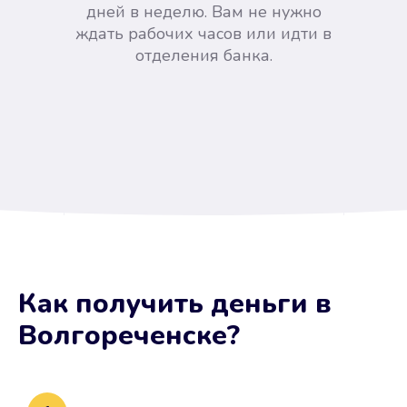
дней в неделю. Вам не нужно
ждать рабочих часов или идти в
отделения банка.
Вы сэкономили время
Как получить деньги
в
Не потребовались справки, залоги
Волгореченске
?
и поручители. Папа вам доверяет.
После заявки деньги у вас через
15 минут.