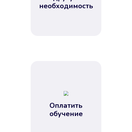
Не потребовались справки, залоги
необходимость
и поручители. Папа вам доверяет.
После заявки деньги у вас через
15 минут.
Улучшилась ваша
кредитная история
Оплатить
обучение
Вы погасили займ вовремя либо
воспользовались бесплатной
услугой продления срока займа, и