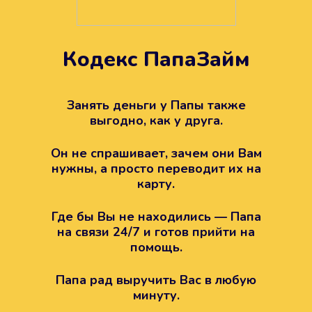
Кодекс ПапаЗайм
Техподдержка всегда на
вашей стороне
Занять деньги у Папы также
выгодно, как у друга.
Если возникли какие-то вопросы с
Папой, то все решится легко.
Он не спрашивает, зачем они Вам
Просто напишите в техподдержку
нужны, а просто переводит их на
карту.
Где бы Вы не находились — Папа
на связи 24/7 и готов прийти на
помощь.
Папа рад выручить Вас в любую
минуту.