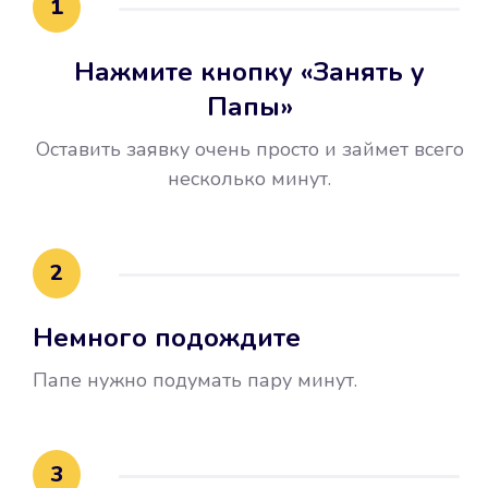
1
Нажмите кнопку «Занять у
Папы»
Оставить заявку очень просто и займет всего
несколько минут.
Улучшилась ваша
кредитная история
2
Вы погасили займ вовремя либо
Немного подождите
воспользовались бесплатной
услугой продления срока займа, и
Папе нужно подумать пару минут.
это открыло новые возможности в
банках.
3