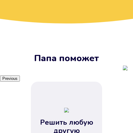
Вы получите займ, когда
вам удобно
Наш сервис доступен 24 часа 7
дней в неделю. Вам не нужно
ждать рабочих часов или идти в
отделения банка.
Папа поможет
Previous
Решить любую
Вы сэкономили время
другую