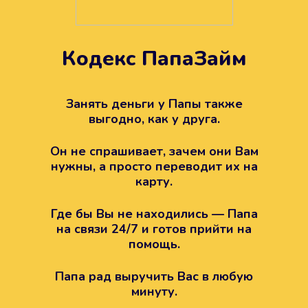
Кодекс ПапаЗайм
Техподдержка всегда на
вашей стороне
Занять деньги у Папы также
выгодно, как у друга.
Если возникли какие-то вопросы с
Папой, то все решится легко.
Он не спрашивает, зачем они Вам
Просто напишите в техподдержку
нужны, а просто переводит их на
карту.
Где бы Вы не находились — Папа
на связи 24/7 и готов прийти на
помощь.
Папа рад выручить Вас в любую
минуту.