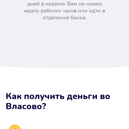
дней в неделю. Вам не нужно
ждать рабочих часов или идти в
отделения банка.
Вы сэкономили время
Как получить деньги
во
Не потребовались справки, залоги
Власово
?
и поручители. Папа вам доверяет.
После заявки деньги у вас через
15 минут.