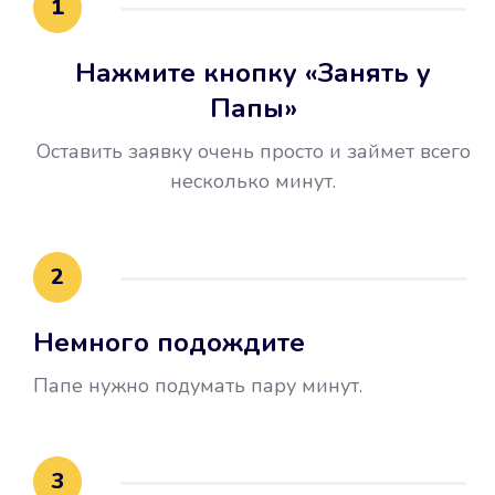
1
Нажмите кнопку «Занять у
Папы»
Оставить заявку очень просто и займет всего
несколько минут.
Улучшилась ваша
кредитная история
2
Вы погасили займ вовремя либо
Немного подождите
воспользовались бесплатной
услугой продления срока займа, и
Папе нужно подумать пару минут.
это открыло новые возможности в
банках.
3