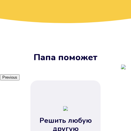
Вы получите займ, когда
вам удобно
Наш сервис доступен 24 часа 7
дней в неделю. Вам не нужно
ждать рабочих часов или идти в
отделения банка.
Папа поможет
Previous
Решить любую
Вы сэкономили время
другую