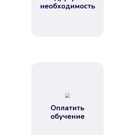
Не потребовались справки, залоги
необходимость
и поручители. Папа вам доверяет.
После заявки деньги у вас через
15 минут.
Улучшилась ваша
кредитная история
Оплатить
обучение
Вы погасили займ вовремя либо
воспользовались бесплатной
услугой продления срока займа, и