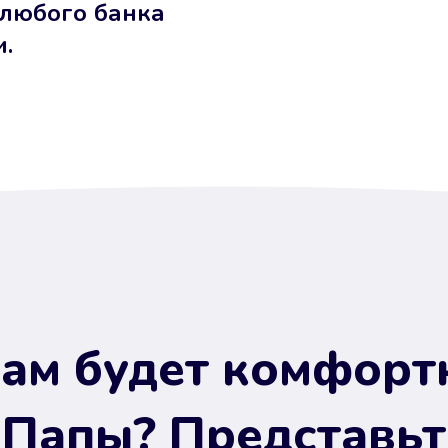
 любого банка
и.
ам будет комфорт
 Папы? Представьт