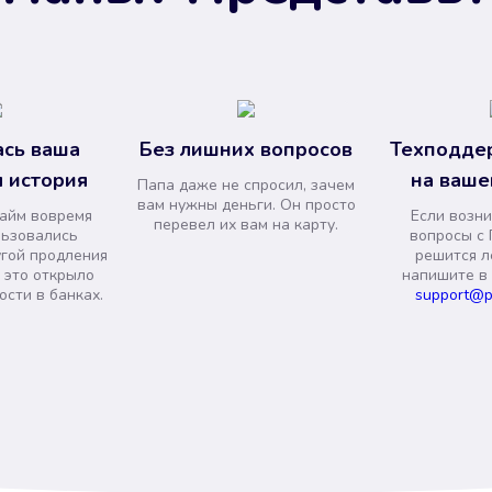
сь ваша
Без лишних вопросов
Техподде
 история
на ваше
Папа даже не спросил, зачем
вам нужны деньги. Он просто
займ вовремя
Если возни
перевел их вам на карту.
льзовались
вопросы с 
угой продления
решится л
и это открыло
напишите в
сти в банках.
support@p