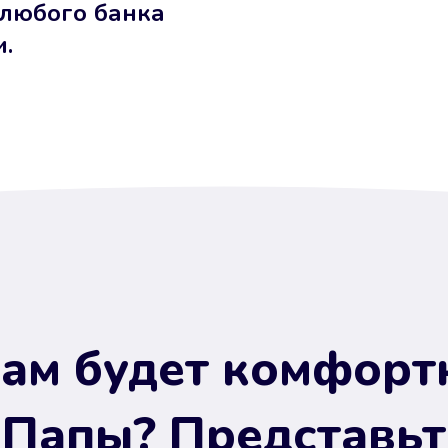
 любого банка
и.
ам будет комфорт
 Папы? Представьт