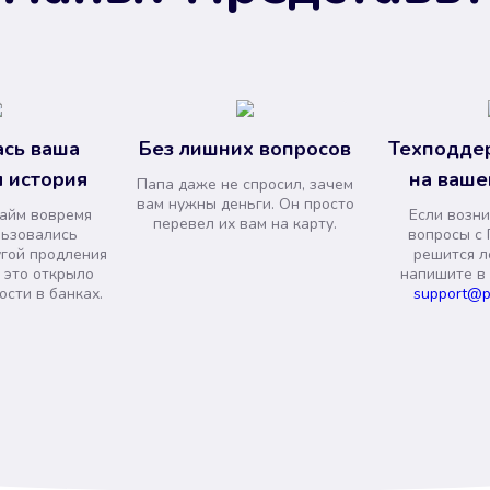
сь ваша
Без лишних вопросов
Техподде
 история
на ваше
Папа даже не спросил, зачем
вам нужны деньги. Он просто
займ вовремя
Если возни
перевел их вам на карту.
льзовались
вопросы с 
угой продления
решится л
и это открыло
напишите в
сти в банках.
support@p