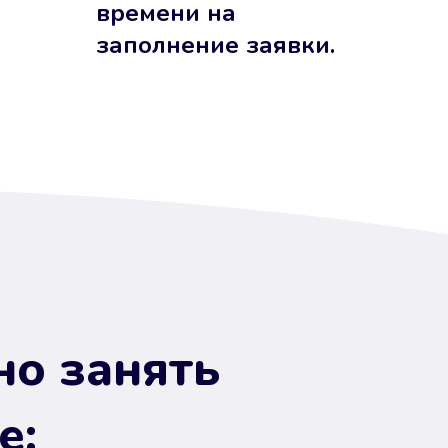
времени на
заполнение заявки.
но занять
е: