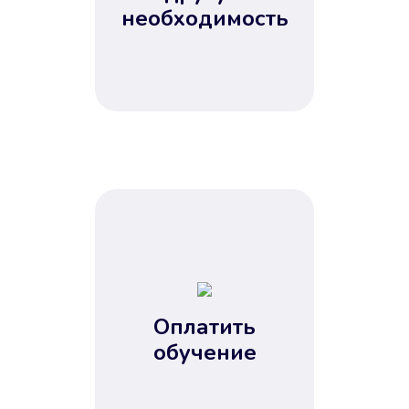
Не потребовались справки, залоги
необходимость
и поручители. Папа вам доверяет.
После заявки деньги у вас через
15 минут.
Улучшилась ваша
кредитная история
Оплатить
обучение
Вы погасили займ вовремя либо
воспользовались бесплатной
услугой продления срока займа, и