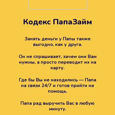
Кодекс ПапаЗайм
Техподдержка всегда на
вашей стороне
Занять деньги у Папы также
выгодно, как у друга.
Если возникли какие-то вопросы с
Папой, то все решится легко.
Он не спрашивает, зачем они Вам
Просто напишите в техподдержку
нужны, а просто переводит их на
карту.
Где бы Вы не находились — Папа
на связи 24/7 и готов прийти на
помощь.
Папа рад выручить Вас в любую
минуту.