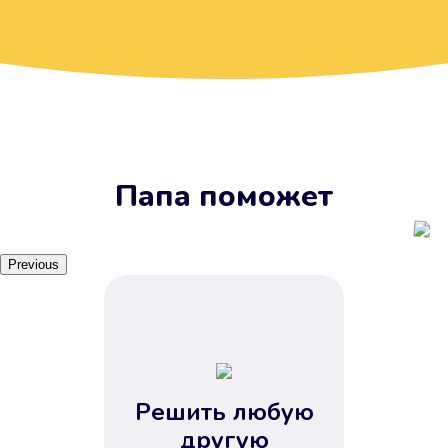
Вы получите займ, когда
вам удобно
Наш сервис доступен 24 часа 7
дней в неделю. Вам не нужно
ждать рабочих часов или идти в
отделения банка.
Папа поможет
Previous
Решить любую
Вы сэкономили время
другую