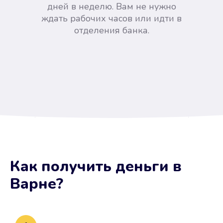
дней в неделю. Вам не нужно
ждать рабочих часов или идти в
отделения банка.
Вы сэкономили время
Как получить деньги
в
Не потребовались справки, залоги
Варне
?
и поручители. Папа вам доверяет.
После заявки деньги у вас через
15 минут.