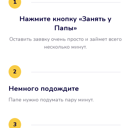
1
Нажмите кнопку «Занять у
Папы»
Оставить заявку очень просто и займет всего
несколько минут.
Улучшилась ваша
кредитная история
2
Вы погасили займ вовремя либо
Немного подождите
воспользовались бесплатной
услугой продления срока займа, и
Папе нужно подумать пару минут.
это открыло новые возможности в
банках.
3