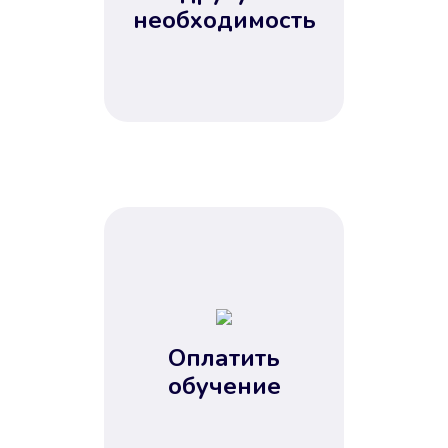
Не потребовались справки, залоги
необходимость
и поручители. Папа вам доверяет.
После заявки деньги у вас через
15 минут.
Улучшилась ваша
кредитная история
Оплатить
обучение
Вы погасили займ вовремя либо
воспользовались бесплатной
услугой продления срока займа, и