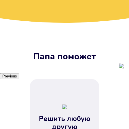
Вы получите займ, когда
вам удобно
Наш сервис доступен 24 часа 7
дней в неделю. Вам не нужно
ждать рабочих часов или идти в
отделения банка.
Папа поможет
Previous
Решить любую
Вы сэкономили время
другую