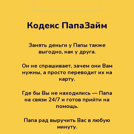
Кодекс ПапаЗайм
Техподдержка всегда на
вашей стороне
Занять деньги у Папы также
выгодно, как у друга.
Если возникли какие-то вопросы с
Папой, то все решится легко.
Он не спрашивает, зачем они Вам
Просто напишите в техподдержку
нужны, а просто переводит их на
карту.
Где бы Вы не находились — Папа
на связи 24/7 и готов прийти на
помощь.
Папа рад выручить Вас в любую
минуту.