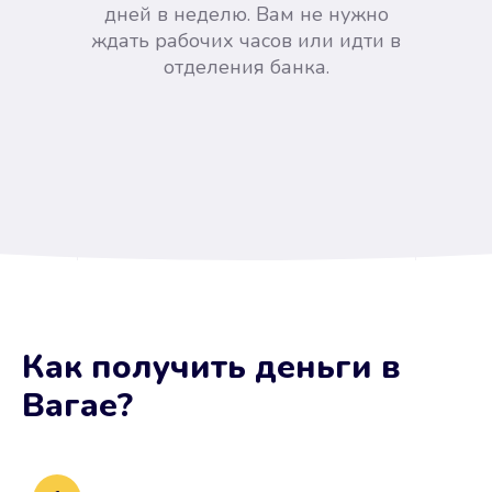
дней в неделю. Вам не нужно
ждать рабочих часов или идти в
отделения банка.
Вы сэкономили время
Как получить деньги
в
Не потребовались справки, залоги
Вагае
?
и поручители. Папа вам доверяет.
После заявки деньги у вас через
15 минут.