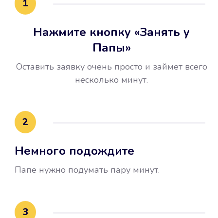
1
Нажмите кнопку «Занять у
Папы»
Оставить заявку очень просто и займет всего
несколько минут.
Улучшилась ваша
кредитная история
2
Вы погасили займ вовремя либо
Немного подождите
воспользовались бесплатной
услугой продления срока займа, и
Папе нужно подумать пару минут.
это открыло новые возможности в
банках.
3