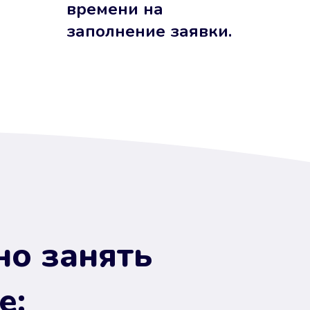
времени на
заполнение заявки.
но занять
е: