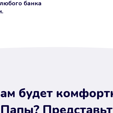
 любого банка
и.
ам будет комфорт
 Папы? Представьт