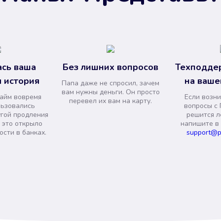
сь ваша
Без лишних вопросов
Техподде
 история
на ваше
Папа даже не спросил, зачем
вам нужны деньги. Он просто
займ вовремя
Если возни
перевел их вам на карту.
льзовались
вопросы с 
угой продления
решится л
и это открыло
напишите в
сти в банках.
support@p