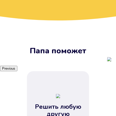
Вы получите займ, когда
вам удобно
Наш сервис доступен 24 часа 7
дней в неделю. Вам не нужно
ждать рабочих часов или идти в
отделения банка.
Папа поможет
Previous
Решить любую
Вы сэкономили время
другую