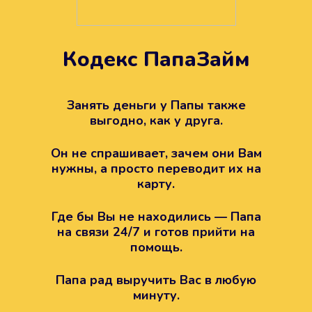
Кодекс ПапаЗайм
Техподдержка всегда на
вашей стороне
Занять деньги у Папы также
выгодно, как у друга.
Если возникли какие-то вопросы с
Папой, то все решится легко.
Он не спрашивает, зачем они Вам
Просто напишите в техподдержку
нужны, а просто переводит их на
карту.
Где бы Вы не находились — Папа
на связи 24/7 и готов прийти на
помощь.
Папа рад выручить Вас в любую
минуту.