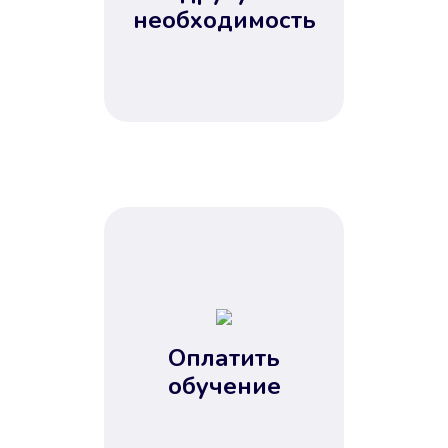
Не потребовались справки, залоги
необходимость
и поручители. Папа вам доверяет.
После заявки деньги у вас через
15 минут.
Улучшилась ваша
кредитная история
Оплатить
обучение
Вы погасили займ вовремя либо
воспользовались бесплатной
услугой продления срока займа, и