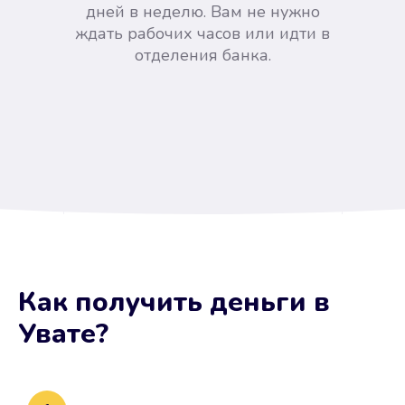
дней в неделю. Вам не нужно
ждать рабочих часов или идти в
отделения банка.
Вы сэкономили время
Как получить деньги
в
Не потребовались справки, залоги
Увате
?
и поручители. Папа вам доверяет.
После заявки деньги у вас через
15 минут.