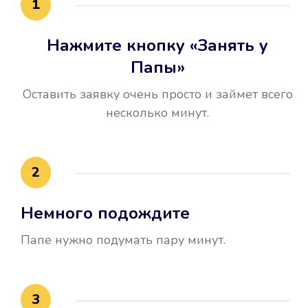
1
Нажмите кнопку «Занять у
Папы»
Оставить заявку очень просто и займет всего
несколько минут.
Улучшилась ваша
кредитная история
2
Вы погасили займ вовремя либо
Немного подождите
воспользовались бесплатной
услугой продления срока займа, и
Папе нужно подумать пару минут.
это открыло новые возможности в
банках.
3