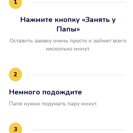
1
Нажмите кнопку «Занять у
Папы»
Оставить заявку очень просто и займет всего
несколько минут.
Улучшилась ваша
кредитная история
2
Вы погасили займ вовремя либо
Немного подождите
воспользовались бесплатной
услугой продления срока займа, и
Папе нужно подумать пару минут.
это открыло новые возможности в
банках.
3