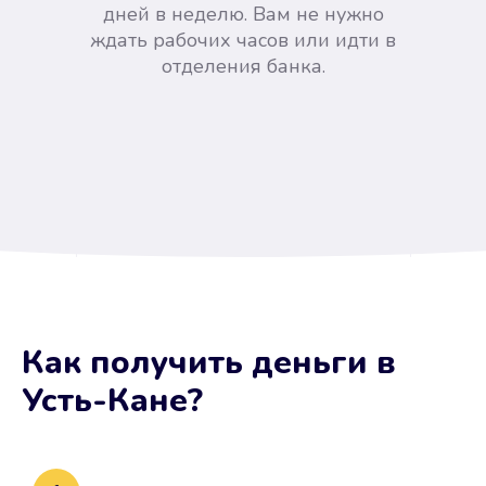
дней в неделю. Вам не нужно
ждать рабочих часов или идти в
отделения банка.
Вы сэкономили время
Как получить деньги
в
Не потребовались справки, залоги
Усть-Кане
?
и поручители. Папа вам доверяет.
После заявки деньги у вас через
15 минут.