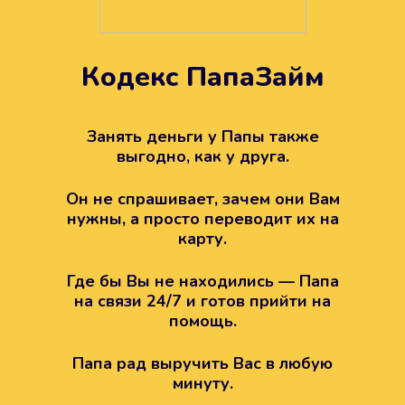
Кодекс ПапаЗайм
Техподдержка всегда на
вашей стороне
Занять деньги у Папы также
выгодно, как у друга.
Если возникли какие-то вопросы с
Папой, то все решится легко.
Он не спрашивает, зачем они Вам
Просто напишите в техподдержку
нужны, а просто переводит их на
карту.
Где бы Вы не находились — Папа
на связи 24/7 и готов прийти на
помощь.
Папа рад выручить Вас в любую
минуту.