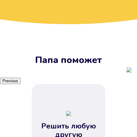
Вы получите займ, когда
вам удобно
Наш сервис доступен 24 часа 7
дней в неделю. Вам не нужно
ждать рабочих часов или идти в
отделения банка.
Папа поможет
Previous
Решить любую
Вы сэкономили время
другую