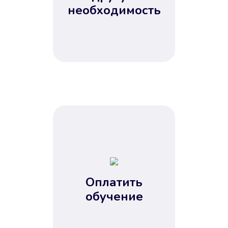
Не потребовались справки, залоги
необходимость
и поручители. Папа вам доверяет.
После заявки деньги у вас через
15 минут.
Улучшилась ваша
кредитная история
Оплатить
обучение
Вы погасили займ вовремя либо
воспользовались бесплатной
услугой продления срока займа, и