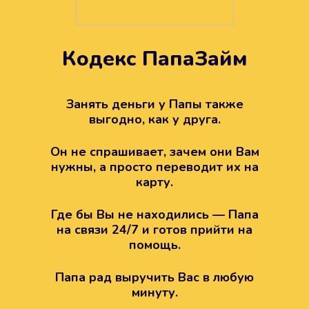
Кодекс ПапаЗайм
Техподдержка всегда на
вашей стороне
Занять деньги у Папы также
выгодно, как у друга.
Если возникли какие-то вопросы с
Папой, то все решится легко.
Он не спрашивает, зачем они Вам
Просто напишите в техподдержку
нужны, а просто переводит их на
карту.
Где бы Вы не находились — Папа
на связи 24/7 и готов прийти на
помощь.
Папа рад выручить Вас в любую
минуту.