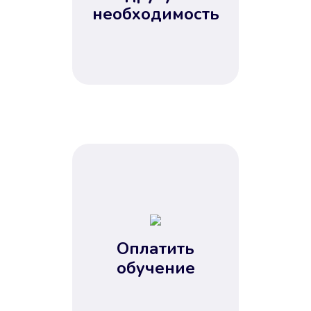
Не потребовались справки, залоги
необходимость
и поручители. Папа вам доверяет.
После заявки деньги у вас через
15 минут.
Улучшилась ваша
кредитная история
Оплатить
обучение
Вы погасили займ вовремя либо
воспользовались бесплатной
услугой продления срока займа, и