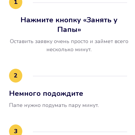
1
Нажмите кнопку «Занять у
Папы»
Оставить заявку очень просто и займет всего
несколько минут.
Улучшилась ваша
кредитная история
2
Вы погасили займ вовремя либо
Немного подождите
воспользовались бесплатной
услугой продления срока займа, и
Папе нужно подумать пару минут.
это открыло новые возможности в
банках.
3