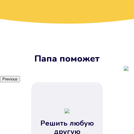
Вы получите займ, когда
вам удобно
Наш сервис доступен 24 часа 7
дней в неделю. Вам не нужно
ждать рабочих часов или идти в
отделения банка.
Папа поможет
Previous
Решить любую
Вы сэкономили время
другую