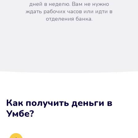
дней в неделю. Вам не нужно
ждать рабочих часов или идти в
отделения банка.
Вы сэкономили время
Как получить деньги
в
Не потребовались справки, залоги
Умбе
?
и поручители. Папа вам доверяет.
После заявки деньги у вас через
15 минут.