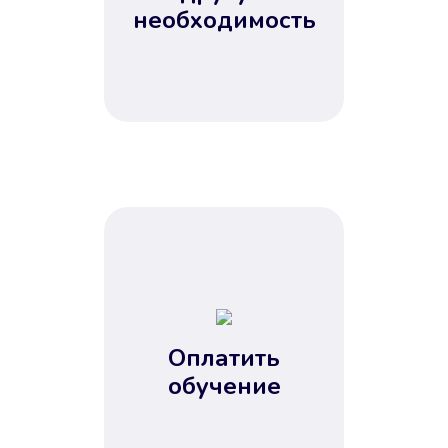
Не потребовались справки, залоги
необходимость
и поручители. Папа вам доверяет.
После заявки деньги у вас через
15 минут.
Улучшилась ваша
кредитная история
Оплатить
обучение
Вы погасили займ вовремя либо
воспользовались бесплатной
услугой продления срока займа, и