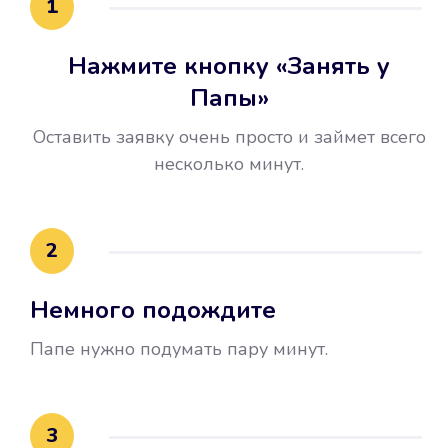
1
Нажмите кнопку «Занять у
Папы»
Оставить заявку очень просто и займет всего
несколько минут.
Улучшилась ваша
кредитная история
2
Вы погасили займ вовремя либо
Немного подождите
воспользовались бесплатной
услугой продления срока займа, и
Папе нужно подумать пару минут.
это открыло новые возможности в
банках.
3