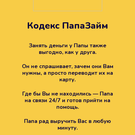
Кодекс ПапаЗайм
Техподдержка всегда на
вашей стороне
Занять деньги у Папы также
выгодно, как у друга.
Если возникли какие-то вопросы с
Папой, то все решится легко.
Он не спрашивает, зачем они Вам
Просто напишите в техподдержку
нужны, а просто переводит их на
карту.
Где бы Вы не находились — Папа
на связи 24/7 и готов прийти на
помощь.
Папа рад выручить Вас в любую
минуту.