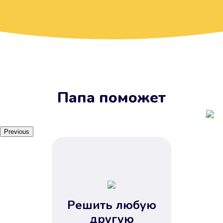
Вы получите займ, когда
вам удобно
Наш сервис доступен 24 часа 7
дней в неделю. Вам не нужно
ждать рабочих часов или идти в
отделения банка.
Папа поможет
Previous
Решить любую
Вы сэкономили время
другую