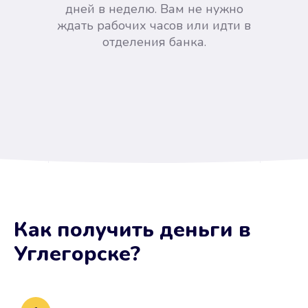
дней в неделю. Вам не нужно
ждать рабочих часов или идти в
отделения банка.
Вы сэкономили время
Как получить деньги
в
Не потребовались справки, залоги
Углегорске
?
и поручители. Папа вам доверяет.
После заявки деньги у вас через
15 минут.