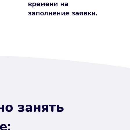
времени на
заполнение заявки.
но занять
е: