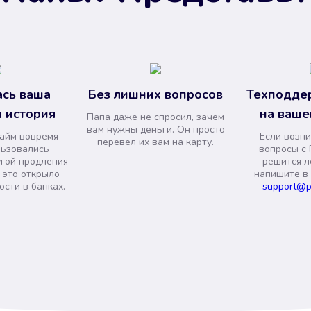
сь ваша
Без лишних вопросов
Техподде
 история
на ваше
Папа даже не спросил, зачем
вам нужны деньги. Он просто
займ вовремя
Если возни
перевел их вам на карту.
льзовались
вопросы с 
угой продления
решится л
и это открыло
напишите в
сти в банках.
support@p