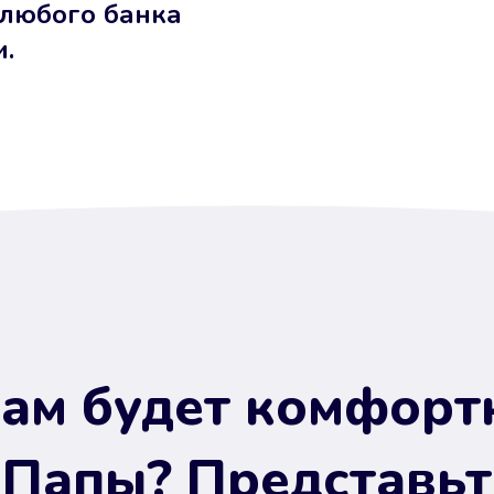
 любого банка
и.
ам будет комфорт
 Папы? Представьт