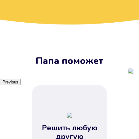
Вы получите займ, когда
вам удобно
Наш сервис доступен 24 часа 7
дней в неделю. Вам не нужно
ждать рабочих часов или идти в
отделения банка.
Папа поможет
Previous
Решить любую
Вы сэкономили время
другую