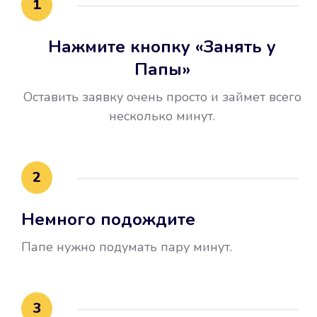
1
Нажмите кнопку «Занять у
Папы»
Оставить заявку очень просто и займет всего
несколько минут.
Улучшилась ваша
кредитная история
2
Вы погасили займ вовремя либо
Немного подождите
воспользовались бесплатной
услугой продления срока займа, и
Папе нужно подумать пару минут.
это открыло новые возможности в
банках.
3