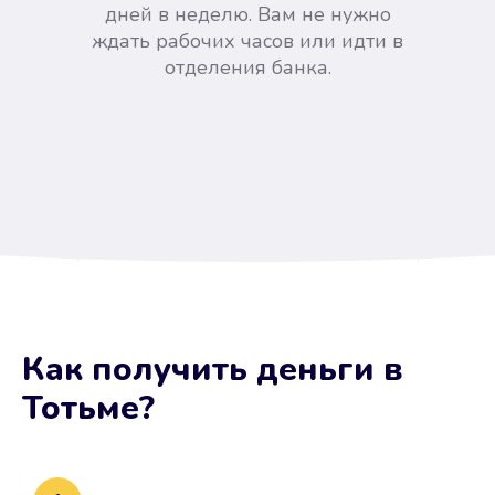
дней в неделю. Вам не нужно
ждать рабочих часов или идти в
отделения банка.
Вы сэкономили время
Как получить деньги
в
Не потребовались справки, залоги
Тотьме
?
и поручители. Папа вам доверяет.
После заявки деньги у вас через
15 минут.