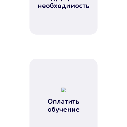
Не потребовались справки, залоги
необходимость
и поручители. Папа вам доверяет.
После заявки деньги у вас через
15 минут.
Улучшилась ваша
кредитная история
Оплатить
обучение
Вы погасили займ вовремя либо
воспользовались бесплатной
услугой продления срока займа, и