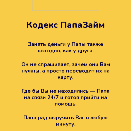
Кодекс ПапаЗайм
Техподдержка всегда на
вашей стороне
Занять деньги у Папы также
выгодно, как у друга.
Если возникли какие-то вопросы с
Папой, то все решится легко.
Он не спрашивает, зачем они Вам
Просто напишите в техподдержку
нужны, а просто переводит их на
карту.
Где бы Вы не находились — Папа
на связи 24/7 и готов прийти на
помощь.
Папа рад выручить Вас в любую
минуту.