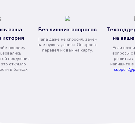
сь ваша
Без лишних вопросов
Техподде
 история
на ваше
Папа даже не спросил, зачем
вам нужны деньги. Он просто
займ вовремя
Если возни
перевел их вам на карту.
льзовались
вопросы с 
угой продления
решится л
и это открыло
напишите в
сти в банках.
support@p