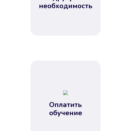
Не потребовались справки, залоги
необходимость
и поручители. Папа вам доверяет.
После заявки деньги у вас через
15 минут.
Улучшилась ваша
кредитная история
Оплатить
обучение
Вы погасили займ вовремя либо
воспользовались бесплатной
услугой продления срока займа, и