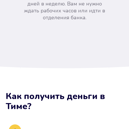
дней в неделю. Вам не нужно
ждать рабочих часов или идти в
отделения банка.
Вы сэкономили время
Как получить деньги
в
Не потребовались справки, залоги
Тиме
?
и поручители. Папа вам доверяет.
После заявки деньги у вас через
15 минут.