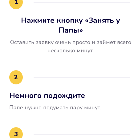
1
Нажмите кнопку «Занять у
Папы»
Оставить заявку очень просто и займет всего
несколько минут.
Улучшилась ваша
кредитная история
2
Вы погасили займ вовремя либо
Немного подождите
воспользовались бесплатной
услугой продления срока займа, и
Папе нужно подумать пару минут.
это открыло новые возможности в
банках.
3