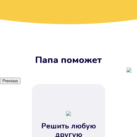
Вы получите займ, когда
вам удобно
Наш сервис доступен 24 часа 7
дней в неделю. Вам не нужно
ждать рабочих часов или идти в
отделения банка.
Папа поможет
Previous
Решить любую
Вы сэкономили время
другую