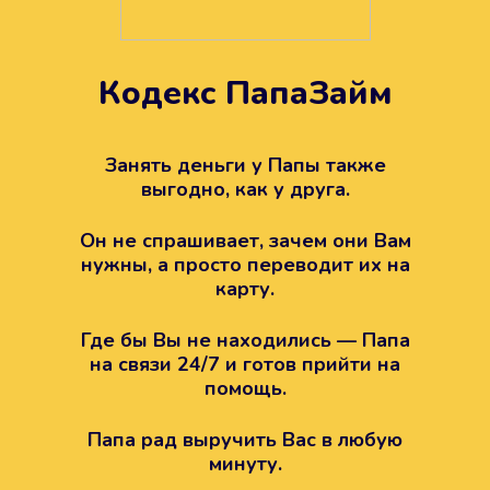
Кодекс ПапаЗайм
Техподдержка всегда на
вашей стороне
Занять деньги у Папы также
выгодно, как у друга.
Если возникли какие-то вопросы с
Папой, то все решится легко.
Он не спрашивает, зачем они Вам
Просто напишите в техподдержку
нужны, а просто переводит их на
карту.
Где бы Вы не находились — Папа
на связи 24/7 и готов прийти на
помощь.
Папа рад выручить Вас в любую
минуту.