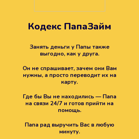
Кодекс ПапаЗайм
Техподдержка всегда на
вашей стороне
Занять деньги у Папы также
выгодно, как у друга.
Если возникли какие-то вопросы с
Папой, то все решится легко.
Он не спрашивает, зачем они Вам
Просто напишите в техподдержку
нужны, а просто переводит их на
карту.
Где бы Вы не находились — Папа
на связи 24/7 и готов прийти на
помощь.
Папа рад выручить Вас в любую
минуту.