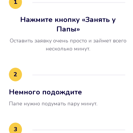
1
Нажмите кнопку «Занять у
Папы»
Оставить заявку очень просто и займет всего
несколько минут.
Улучшилась ваша
кредитная история
2
Вы погасили займ вовремя либо
Немного подождите
воспользовались бесплатной
услугой продления срока займа, и
Папе нужно подумать пару минут.
это открыло новые возможности в
банках.
3