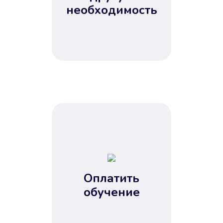
Не потребовались справки, залоги
необходимость
и поручители. Папа вам доверяет.
После заявки деньги у вас через
15 минут.
Улучшилась ваша
кредитная история
Оплатить
обучение
Вы погасили займ вовремя либо
воспользовались бесплатной
услугой продления срока займа, и