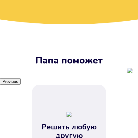
Вы получите займ, когда
вам удобно
Наш сервис доступен 24 часа 7
дней в неделю. Вам не нужно
ждать рабочих часов или идти в
отделения банка.
Папа поможет
Previous
Решить любую
Вы сэкономили время
другую