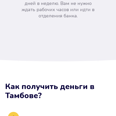
дней в неделю. Вам не нужно
ждать рабочих часов или идти в
отделения банка.
Вы сэкономили время
Как получить деньги
в
Не потребовались справки, залоги
Тамбове
?
и поручители. Папа вам доверяет.
После заявки деньги у вас через
15 минут.