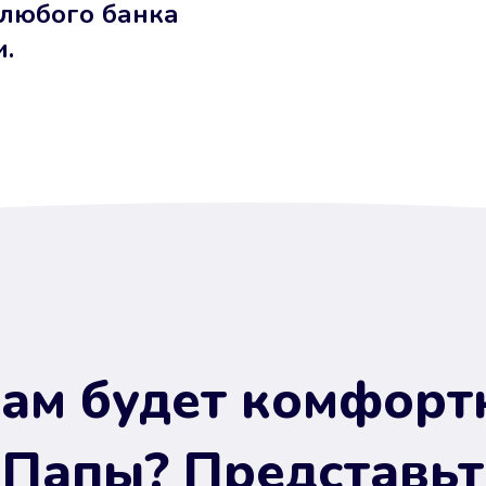
 любого банка
и.
ам будет комфорт
 Папы? Представьт