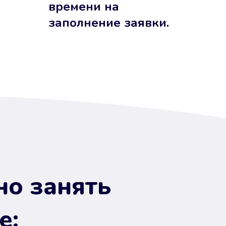
времени на
заполнение заявки.
но занять
е: