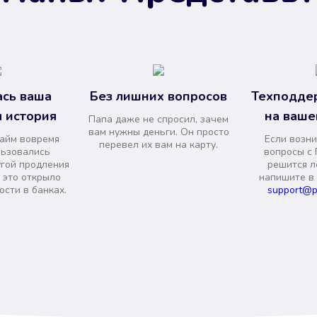
сь ваша
Без лишних вопросов
Техподде
 история
на ваше
Папа даже не спросил, зачем
вам нужны деньги. Он просто
займ вовремя
Если возни
перевел их вам на карту.
льзовались
вопросы с 
угой продления
решится л
и это открыло
напишите в
сти в банках.
support@p