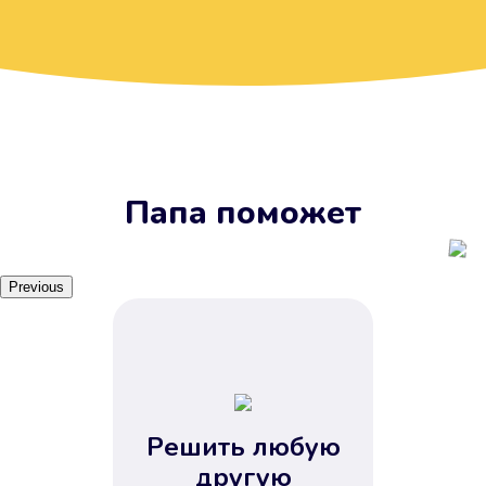
Вы получите займ, когда
вам удобно
Наш сервис доступен 24 часа 7
дней в неделю. Вам не нужно
ждать рабочих часов или идти в
отделения банка.
Папа поможет
Previous
Решить любую
Вы сэкономили время
другую