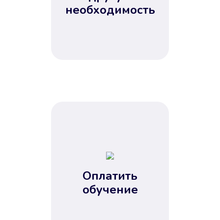
Не потребовались справки, залоги
необходимость
и поручители. Папа вам доверяет.
После заявки деньги у вас через
15 минут.
Улучшилась ваша
кредитная история
Оплатить
обучение
Вы погасили займ вовремя либо
воспользовались бесплатной
услугой продления срока займа, и