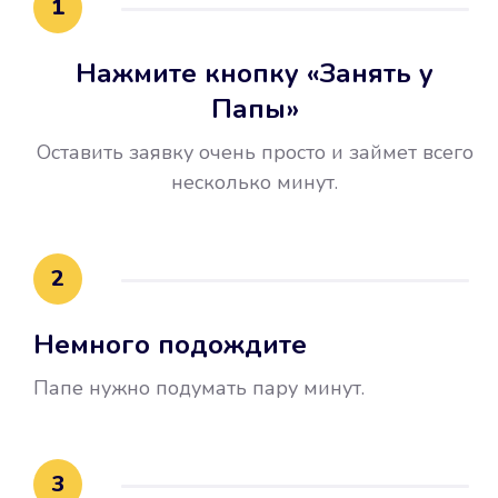
1
Нажмите кнопку «Занять у
Папы»
Оставить заявку очень просто и займет всего
несколько минут.
Улучшилась ваша
кредитная история
2
Вы погасили займ вовремя либо
Немного подождите
воспользовались бесплатной
услугой продления срока займа, и
Папе нужно подумать пару минут.
это открыло новые возможности в
банках.
3