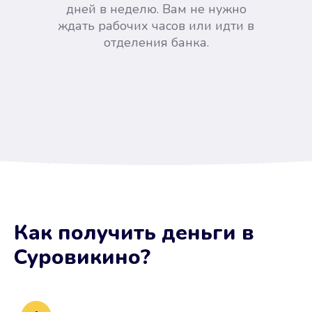
дней в неделю. Вам не нужно
ждать рабочих часов или идти в
отделения банка.
Вы сэкономили время
Как получить деньги
в
Не потребовались справки, залоги
Суровикино
?
и поручители. Папа вам доверяет.
После заявки деньги у вас через
15 минут.