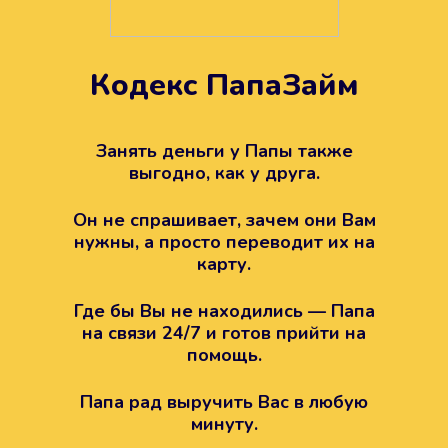
Кодекс ПапаЗайм
Техподдержка всегда на
вашей стороне
Занять деньги у Папы также
выгодно, как у друга.
Если возникли какие-то вопросы с
Папой, то все решится легко.
Он не спрашивает, зачем они Вам
Просто напишите в техподдержку
нужны, а просто переводит их на
карту.
Где бы Вы не находились — Папа
на связи 24/7 и готов прийти на
помощь.
Папа рад выручить Вас в любую
минуту.