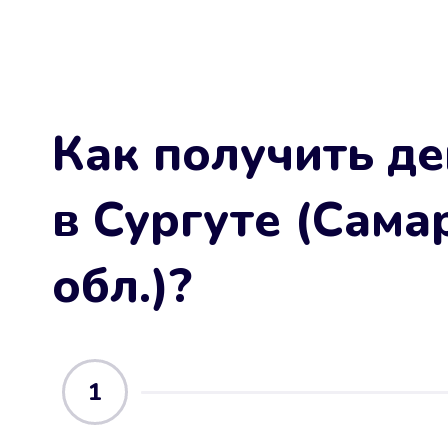
Как получить де
в Сургуте (Сама
обл.)
?
1