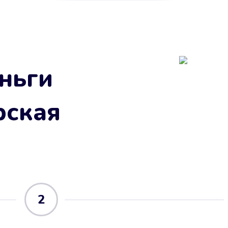
ньги
рская
2