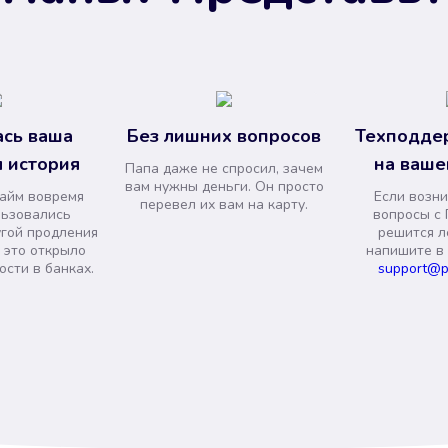
сь ваша
Без лишних вопросов
Техподде
 история
на ваше
Папа даже не спросил, зачем
вам нужны деньги. Он просто
займ вовремя
Если возни
перевел их вам на карту.
льзовались
вопросы с 
угой продления
решится л
и это открыло
напишите в
сти в банках.
support@p