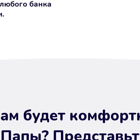
 любого банка
и.
ам будет комфорт
 Папы? Представьт