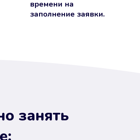
времени на
заполнение заявки.
но занять
е: