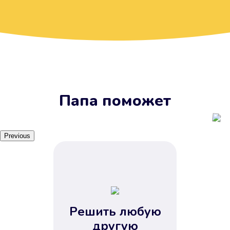
Вы получите займ, когда
вам удобно
Наш сервис доступен 24 часа 7
дней в неделю. Вам не нужно
ждать рабочих часов или идти в
отделения банка.
Папа поможет
Previous
Решить любую
Вы сэкономили время
другую