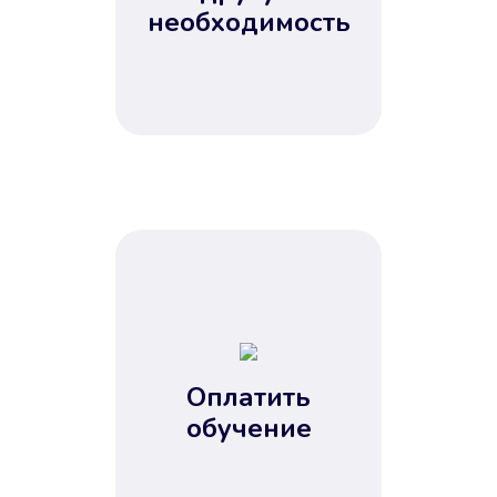
Не потребовались справки, залоги
необходимость
и поручители. Папа вам доверяет.
После заявки деньги у вас через
15 минут.
Улучшилась ваша
кредитная история
Оплатить
обучение
Вы погасили займ вовремя либо
воспользовались бесплатной
услугой продления срока займа, и