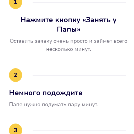
1
Нажмите кнопку «Занять у
Папы»
Оставить заявку очень просто и займет всего
несколько минут.
Улучшилась ваша
кредитная история
2
Вы погасили займ вовремя либо
Немного подождите
воспользовались бесплатной
услугой продления срока займа, и
Папе нужно подумать пару минут.
это открыло новые возможности в
банках.
3