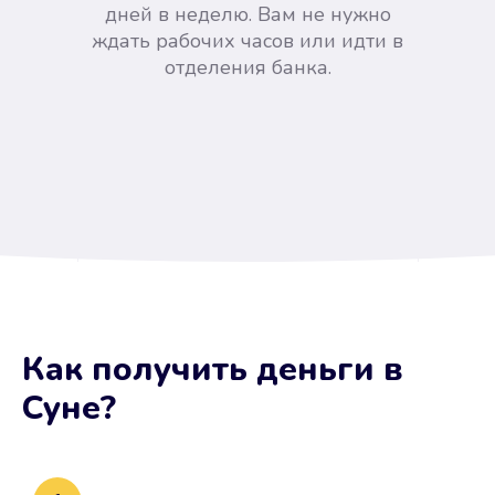
дней в неделю. Вам не нужно
ждать рабочих часов или идти в
отделения банка.
Вы сэкономили время
Как получить деньги
в
Не потребовались справки, залоги
Суне
?
и поручители. Папа вам доверяет.
После заявки деньги у вас через
15 минут.