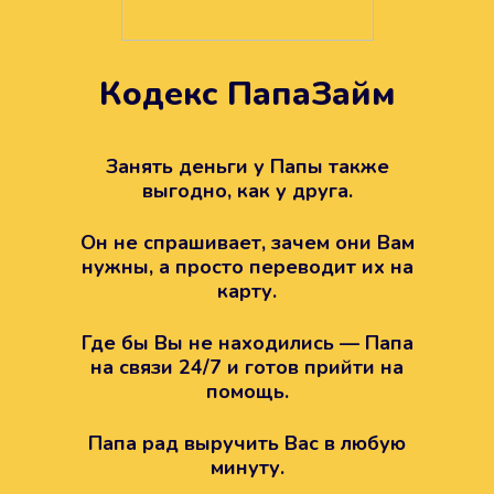
Кодекс ПапаЗайм
Техподдержка всегда на
вашей стороне
Занять деньги у Папы также
выгодно, как у друга.
Если возникли какие-то вопросы с
Папой, то все решится легко.
Он не спрашивает, зачем они Вам
Просто напишите в техподдержку
нужны, а просто переводит их на
карту.
Где бы Вы не находились — Папа
на связи 24/7 и готов прийти на
помощь.
Папа рад выручить Вас в любую
минуту.