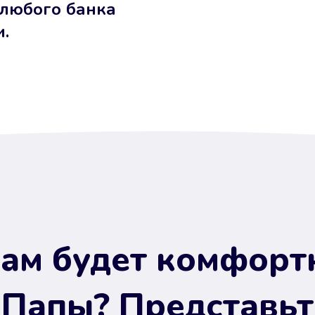
 любого банка
и.
ам будет комфорт
 Папы? Представьт