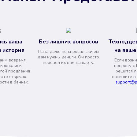
сь ваша
Без лишних вопросов
Техподде
 история
на ваше
Папа даже не спросил, зачем
вам нужны деньги. Он просто
займ вовремя
Если возни
перевел их вам на карту.
льзовались
вопросы с 
угой продления
решится л
и это открыло
напишите в
сти в банках.
support@p