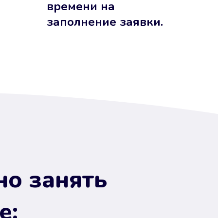
времени на
заполнение заявки.
но занять
е: