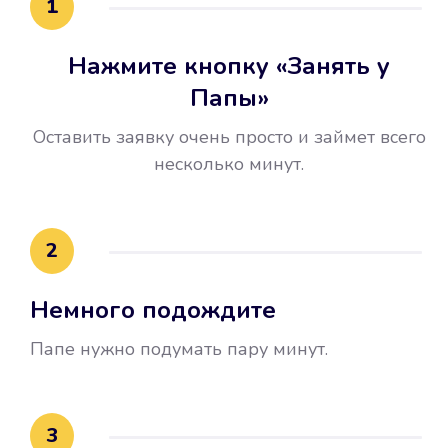
1
Нажмите кнопку «Занять у
Папы»
Оставить заявку очень просто и займет всего
несколько минут.
Улучшилась ваша
кредитная история
2
Вы погасили займ вовремя либо
Немного подождите
воспользовались бесплатной
услугой продления срока займа, и
Папе нужно подумать пару минут.
это открыло новые возможности в
банках.
3