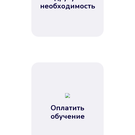
Не потребовались справки, залоги
необходимость
и поручители. Папа вам доверяет.
После заявки деньги у вас через
15 минут.
Улучшилась ваша
кредитная история
Оплатить
обучение
Вы погасили займ вовремя либо
воспользовались бесплатной
услугой продления срока займа, и