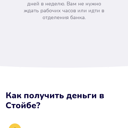
дней в неделю. Вам не нужно
ждать рабочих часов или идти в
отделения банка.
Вы сэкономили время
Как получить деньги
в
Не потребовались справки, залоги
Стойбе
?
и поручители. Папа вам доверяет.
После заявки деньги у вас через
15 минут.