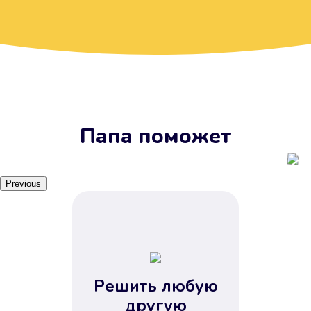
Вы получите займ, когда
вам удобно
Наш сервис доступен 24 часа 7
дней в неделю. Вам не нужно
ждать рабочих часов или идти в
отделения банка.
Папа поможет
Previous
Решить любую
Вы сэкономили время
другую