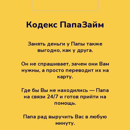
Кодекс ПапаЗайм
Техподдержка всегда на
вашей стороне
Занять деньги у Папы также
выгодно, как у друга.
Если возникли какие-то вопросы с
Папой, то все решится легко.
Он не спрашивает, зачем они Вам
Просто напишите в техподдержку
нужны, а просто переводит их на
карту.
Где бы Вы не находились — Папа
на связи 24/7 и готов прийти на
помощь.
Папа рад выручить Вас в любую
минуту.