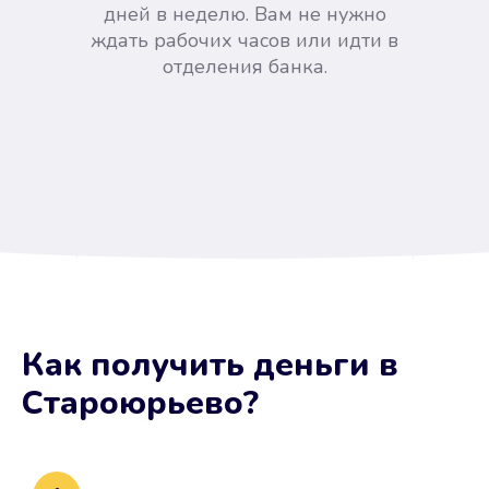
дней в неделю. Вам не нужно
ждать рабочих часов или идти в
отделения банка.
Вы сэкономили время
Как получить деньги
в
Не потребовались справки, залоги
Староюрьево
?
и поручители. Папа вам доверяет.
После заявки деньги у вас через
15 минут.