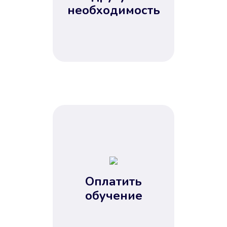
Не потребовались справки, залоги
необходимость
и поручители. Папа вам доверяет.
После заявки деньги у вас через
15 минут.
Улучшилась ваша
кредитная история
Оплатить
обучение
Вы погасили займ вовремя либо
воспользовались бесплатной
услугой продления срока займа, и