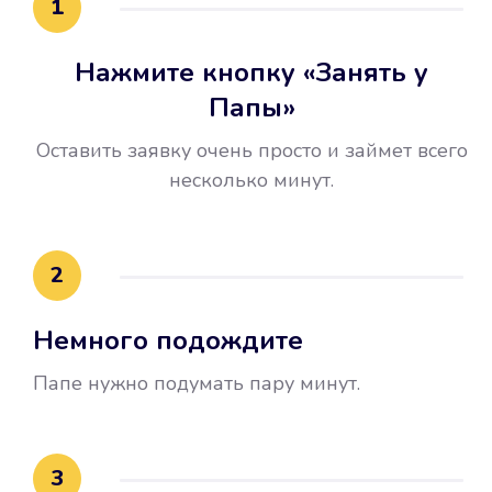
1
Нажмите кнопку «Занять у
Папы»
Оставить заявку очень просто и займет всего
несколько минут.
Улучшилась ваша
кредитная история
2
Вы погасили займ вовремя либо
Немного подождите
воспользовались бесплатной
услугой продления срока займа, и
Папе нужно подумать пару минут.
это открыло новые возможности в
банках.
3