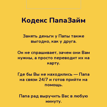
Кодекс ПапаЗайм
Техподдержка всегда на
вашей стороне
Занять деньги у Папы также
выгодно, как у друга.
Если возникли какие-то вопросы с
Папой, то все решится легко.
Он не спрашивает, зачем они Вам
Просто напишите в техподдержку
нужны, а просто переводит их на
карту.
Где бы Вы не находились — Папа
на связи 24/7 и готов прийти на
помощь.
Папа рад выручить Вас в любую
минуту.