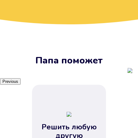
Вы получите займ, когда
вам удобно
Наш сервис доступен 24 часа 7
дней в неделю. Вам не нужно
ждать рабочих часов или идти в
отделения банка.
Папа поможет
Previous
Решить любую
Вы сэкономили время
другую