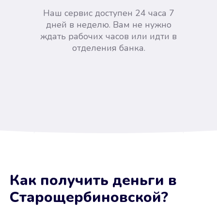
Наш сервис доступен 24 часа 7
дней в неделю. Вам не нужно
ждать рабочих часов или идти в
отделения банка.
Вы сэкономили время
Как получить деньги
в
Не потребовались справки, залоги
Старощербиновской
?
и поручители. Папа вам доверяет.
После заявки деньги у вас через