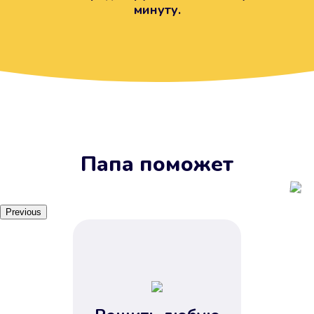
минуту.
Вы получите займ, когда
вам удобно
Наш сервис доступен 24 часа 7
дней в неделю. Вам не нужно
ждать рабочих часов или идти в
отделения банка.
Папа поможет
Previous