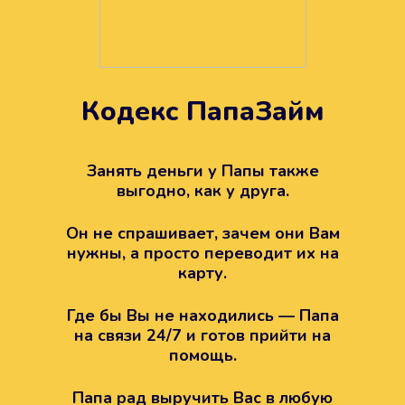
Кодекс ПапаЗайм
Техподдержка всегда на
вашей стороне
Занять деньги у Папы также
выгодно, как у друга.
Если возникли какие-то вопросы с
Папой, то все решится легко.
Он не спрашивает, зачем они Вам
Просто напишите в техподдержку
нужны, а просто переводит их на
карту.
Где бы Вы не находились — Папа
на связи 24/7 и готов прийти на
помощь.
Папа рад выручить Вас в любую