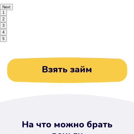
Next
1
2
3
4
5
Взять займ
На что можно брать