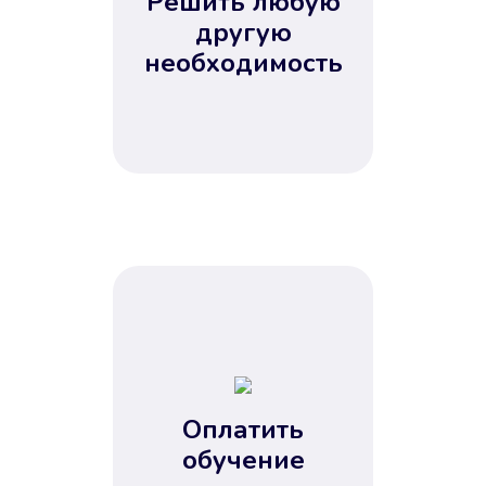
Решить любую
Вы сэкономили время
другую
Не потребовались справки, залоги
необходимость
и поручители. Папа вам доверяет.
После заявки деньги у вас через
15 минут.
Улучшилась ваша
кредитная история
Оплатить
обучение
Вы погасили займ вовремя либо