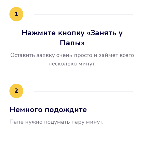
15 минут.
1
Нажмите кнопку «Занять у
Папы»
Оставить заявку очень просто и займет всего
несколько минут.
Улучшилась ваша
кредитная история
2
Вы погасили займ вовремя либо
Немного подождите
воспользовались бесплатной
услугой продления срока займа, и
Папе нужно подумать пару минут.
это открыло новые возможности в
банках.