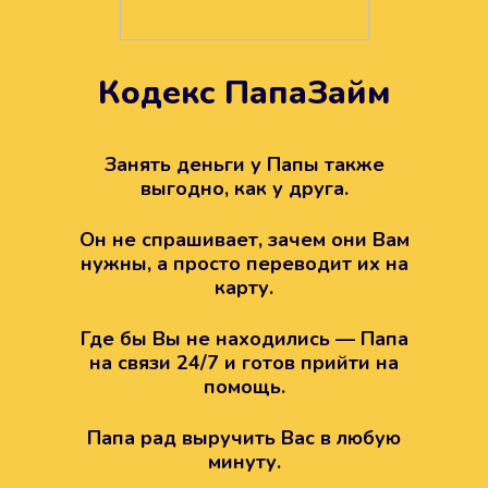
Кодекс ПапаЗайм
Техподдержка всегда на
вашей стороне
Занять деньги у Папы также
выгодно, как у друга.
Если возникли какие-то вопросы с
Папой, то все решится легко.
Он не спрашивает, зачем они Вам
Просто напишите в техподдержку
нужны, а просто переводит их на
карту.
Где бы Вы не находились — Папа
на связи 24/7 и готов прийти на
помощь.
Папа рад выручить Вас в любую
минуту.