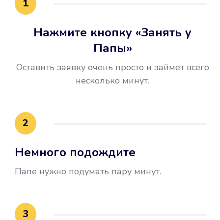
1
Нажмите кнопку «Занять у
Папы»
Оставить заявку очень просто и займет всего
несколько минут.
Улучшилась ваша
кредитная история
2
Вы погасили займ вовремя либо
Немного подождите
воспользовались бесплатной
услугой продления срока займа, и
Папе нужно подумать пару минут.
это открыло новые возможности в
банках.
3