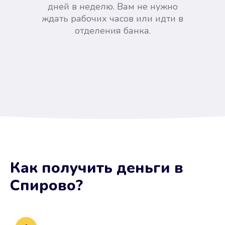
дней в неделю. Вам не нужно
ждать рабочих часов или идти в
отделения банка.
Вы сэкономили время
Как получить деньги
в
Не потребовались справки, залоги
Спирово
?
и поручители. Папа вам доверяет.
После заявки деньги у вас через
15 минут.