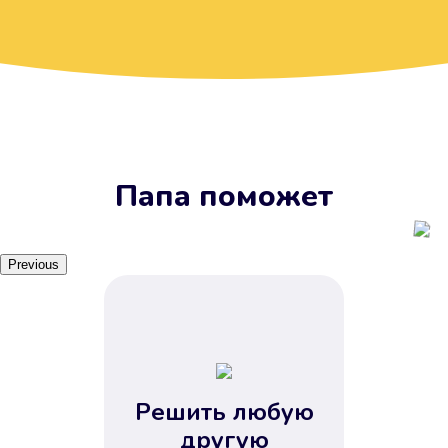
Вы получите займ, когда
вам удобно
Наш сервис доступен 24 часа 7
дней в неделю. Вам не нужно
ждать рабочих часов или идти в
отделения банка.
Папа поможет
Previous
Решить любую
Вы сэкономили время
другую