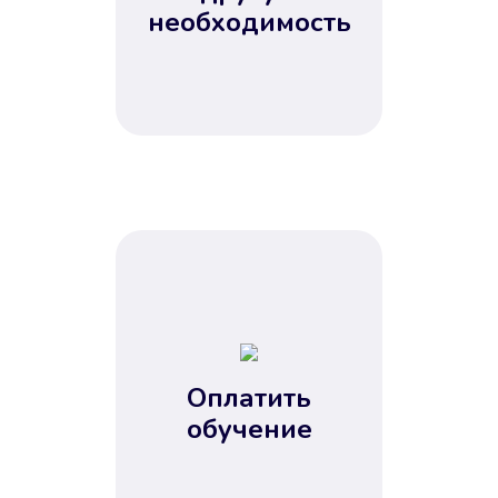
Не потребовались справки, залоги
необходимость
и поручители. Папа вам доверяет.
После заявки деньги у вас через
15 минут.
Улучшилась ваша
кредитная история
Оплатить
обучение
Вы погасили займ вовремя либо
воспользовались бесплатной
услугой продления срока займа, и