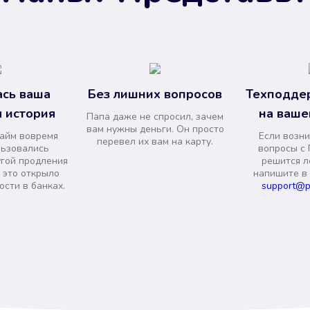
сь ваша
Без лишних вопросов
Техподде
 история
на ваше
Папа даже не спросил, зачем
вам нужны деньги. Он просто
займ вовремя
Если возни
перевел их вам на карту.
льзовались
вопросы с 
угой продления
решится л
и это открыло
напишите в
сти в банках.
support@p