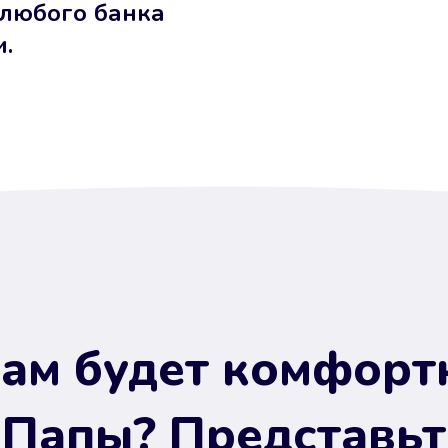
 любого банка
и.
ам будет комфорт
 Папы? Представьт