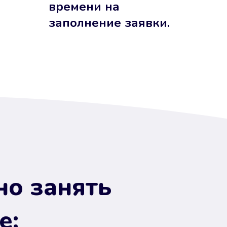
времени на
заполнение заявки.
но занять
е: