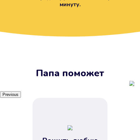
минуту.
Вы получите займ, когда
вам удобно
Наш сервис доступен 24 часа 7
дней в неделю. Вам не нужно
ждать рабочих часов или идти в
отделения банка.
Папа поможет
Previous