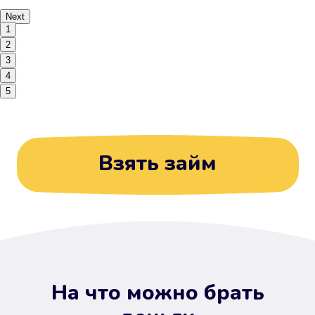
Next
1
2
3
4
5
Взять займ
На что можно брать