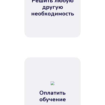
Решить любую
Вы сэкономили время
другую
Не потребовались справки, залоги
необходимость
и поручители. Папа вам доверяет.
После заявки деньги у вас через
15 минут.
Улучшилась ваша
кредитная история
Оплатить
обучение
Вы погасили займ вовремя либо