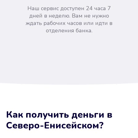
Наш сервис доступен 24 часа 7
дней в неделю. Вам не нужно
ждать рабочих часов или идти в
отделения банка.
Вы сэкономили время
Как получить деньги
в
Не потребовались справки, залоги
Северо-Енисейском
?
и поручители. Папа вам доверяет.
После заявки деньги у вас через