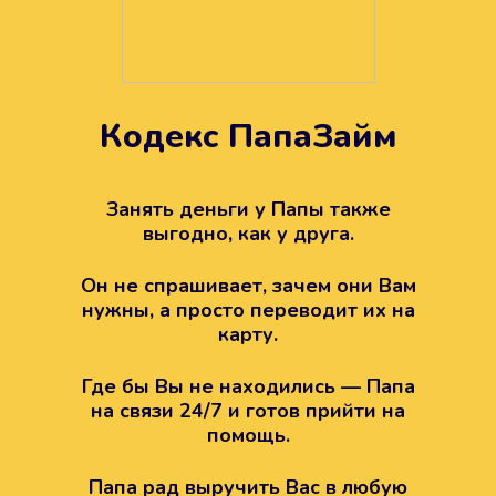
Кодекс ПапаЗайм
Техподдержка всегда на
вашей стороне
Занять деньги у Папы также
выгодно, как у друга.
Если возникли какие-то вопросы с
Папой, то все решится легко.
Он не спрашивает, зачем они Вам
Просто напишите в техподдержку
нужны, а просто переводит их на
карту.
Где бы Вы не находились — Папа
на связи 24/7 и готов прийти на
помощь.
Папа рад выручить Вас в любую