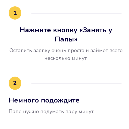
15 минут.
1
Нажмите кнопку «Занять у
Папы»
Оставить заявку очень просто и займет всего
несколько минут.
Улучшилась ваша
кредитная история
2
Вы погасили займ вовремя либо
Немного подождите
воспользовались бесплатной
услугой продления срока займа, и
Папе нужно подумать пару минут.
это открыло новые возможности в
банках.