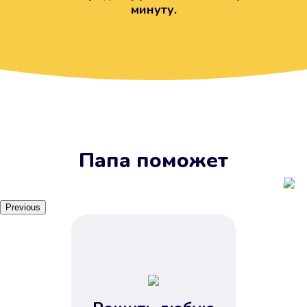
минуту.
Вы получите займ, когда
вам удобно
Наш сервис доступен 24 часа 7
дней в неделю. Вам не нужно
ждать рабочих часов или идти в
отделения банка.
Папа поможет
Previous