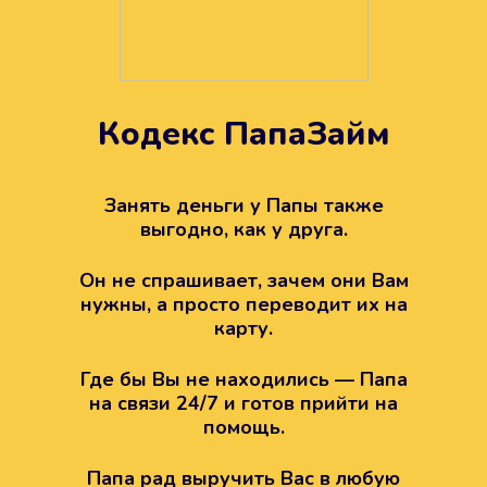
Кодекс ПапаЗайм
Техподдержка всегда на
вашей стороне
Занять деньги у Папы также
выгодно, как у друга.
Если возникли какие-то вопросы с
Папой, то все решится легко.
Он не спрашивает, зачем они Вам
Просто напишите в техподдержку
нужны, а просто переводит их на
карту.
Где бы Вы не находились — Папа
на связи 24/7 и готов прийти на
помощь.
Папа рад выручить Вас в любую