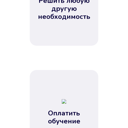
Решить любую
Вы сэкономили время
другую
Не потребовались справки, залоги
необходимость
и поручители. Папа вам доверяет.
После заявки деньги у вас через
15 минут.
Улучшилась ваша
кредитная история
Оплатить
обучение
Вы погасили займ вовремя либо