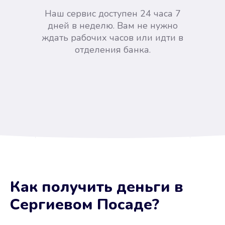
Наш сервис доступен 24 часа 7
дней в неделю. Вам не нужно
ждать рабочих часов или идти в
отделения банка.
Вы сэкономили время
Как получить деньги
в
Не потребовались справки, залоги
Сергиевом Посаде
?
и поручители. Папа вам доверяет.
После заявки деньги у вас через