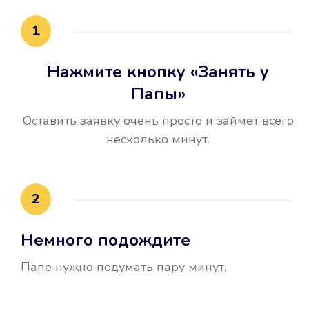
15 минут.
1
Нажмите кнопку «Занять у
Папы»
Оставить заявку очень просто и займет всего
несколько минут.
Улучшилась ваша
кредитная история
2
Вы погасили займ вовремя либо
Немного подождите
воспользовались бесплатной
услугой продления срока займа, и
Папе нужно подумать пару минут.
это открыло новые возможности в
банках.