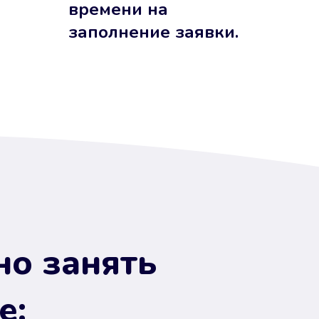
времени на
заполнение заявки.
но занять
е: