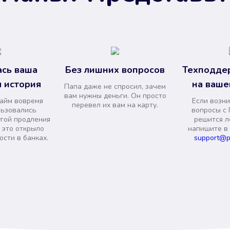
сь ваша
Без лишних вопросов
Техподде
 история
на ваше
Папа даже не спросил, зачем
вам нужны деньги. Он просто
займ вовремя
Если возни
перевел их вам на карту.
льзовались
вопросы с 
угой продления
решится л
и это открыло
напишите в
сти в банках.
support@p