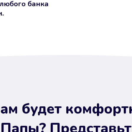
 любого банка
и.
ам будет комфорт
 Папы? Представьт