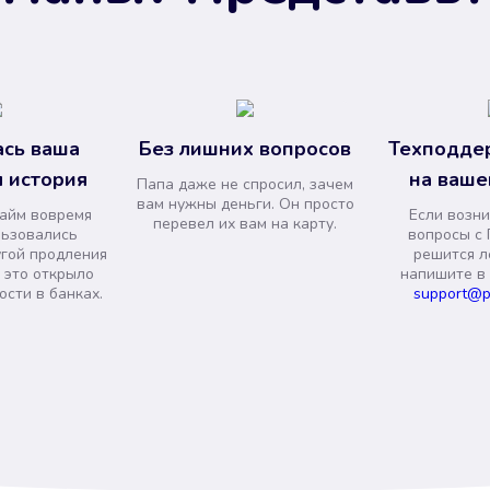
сь ваша
Без лишних вопросов
Техподде
 история
на ваше
Папа даже не спросил, зачем
вам нужны деньги. Он просто
займ вовремя
Если возни
перевел их вам на карту.
льзовались
вопросы с 
угой продления
решится л
и это открыло
напишите в
сти в банках.
support@p