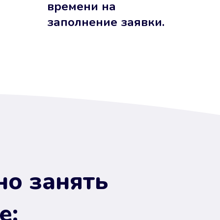
времени на
заполнение заявки.
но занять
е: