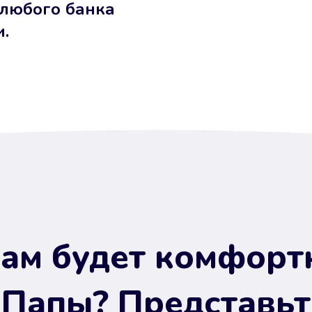
 любого банка
и.
ам будет комфорт
 Папы? Представьт