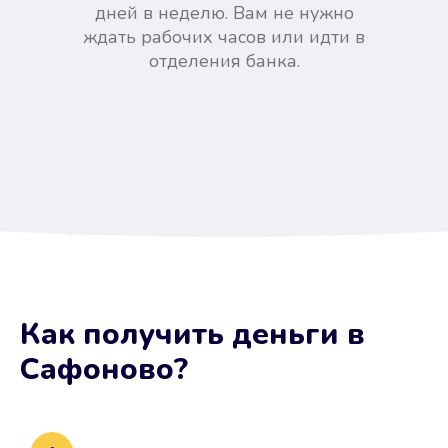
дней в неделю. Вам не нужно
ждать рабочих часов или идти в
отделения банка.
Вы сэкономили время
Как получить деньги
в
Не потребовались справки, залоги
Сафоново
?
и поручители. Папа вам доверяет.
После заявки деньги у вас через
15 минут.