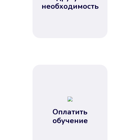
Не потребовались справки, залоги
необходимость
и поручители. Папа вам доверяет.
После заявки деньги у вас через
15 минут.
Улучшилась ваша
кредитная история
Оплатить
обучение
Вы погасили займ вовремя либо
воспользовались бесплатной
услугой продления срока займа, и