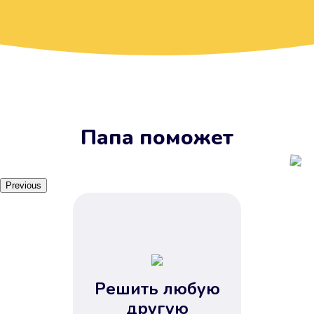
Вы получите займ, когда
вам удобно
Наш сервис доступен 24 часа 7
дней в неделю. Вам не нужно
ждать рабочих часов или идти в
отделения банка.
Папа поможет
Previous
Решить любую
Вы сэкономили время
другую