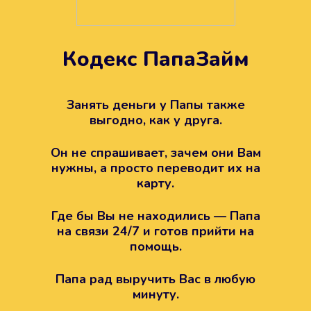
Кодекс ПапаЗайм
Техподдержка всегда на
вашей стороне
Занять деньги у Папы также
выгодно, как у друга.
Если возникли какие-то вопросы с
Папой, то все решится легко.
Он не спрашивает, зачем они Вам
Просто напишите в техподдержку
нужны, а просто переводит их на
карту.
Где бы Вы не находились — Папа
на связи 24/7 и готов прийти на
помощь.
Папа рад выручить Вас в любую
минуту.