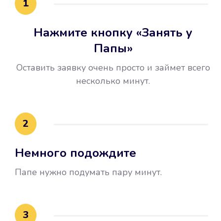
1
Нажмите кнопку «Занять у
Папы»
Оставить заявку очень просто и займет всего
несколько минут.
Улучшилась ваша
кредитная история
2
Вы погасили займ вовремя либо
Немного подождите
воспользовались бесплатной
услугой продления срока займа, и
Папе нужно подумать пару минут.
это открыло новые возможности в
банках.
3