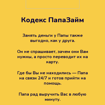
Кодекс ПапаЗайм
Техподдержка всегда на
вашей стороне
Занять деньги у Папы также
выгодно, как у друга.
Если возникли какие-то вопросы с
Папой, то все решится легко.
Он не спрашивает, зачем они Вам
Просто напишите в техподдержку
нужны, а просто переводит их на
карту.
Где бы Вы не находились — Папа
на связи 24/7 и готов прийти на
помощь.
Папа рад выручить Вас в любую
минуту.