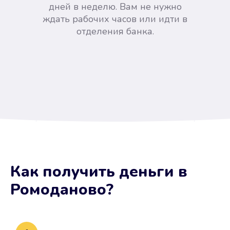
дней в неделю. Вам не нужно
ждать рабочих часов или идти в
отделения банка.
Вы сэкономили время
Как получить деньги
в
Не потребовались справки, залоги
Ромоданово
?
и поручители. Папа вам доверяет.
После заявки деньги у вас через
15 минут.