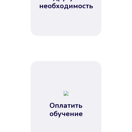
Не потребовались справки, залоги
необходимость
и поручители. Папа вам доверяет.
После заявки деньги у вас через
15 минут.
Улучшилась ваша
кредитная история
Оплатить
обучение
Вы погасили займ вовремя либо
воспользовались бесплатной
услугой продления срока займа, и