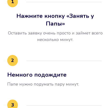
1
Нажмите кнопку «Занять у
Папы»
Оставить заявку очень просто и займет всего
несколько минут.
Улучшилась ваша
кредитная история
2
Вы погасили займ вовремя либо
Немного подождите
воспользовались бесплатной
услугой продления срока займа, и
Папе нужно подумать пару минут.
это открыло новые возможности в
банках.
3