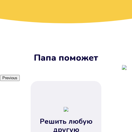
Вы получите займ, когда
вам удобно
Наш сервис доступен 24 часа 7
дней в неделю. Вам не нужно
ждать рабочих часов или идти в
отделения банка.
Папа поможет
Previous
Решить любую
Вы сэкономили время
другую