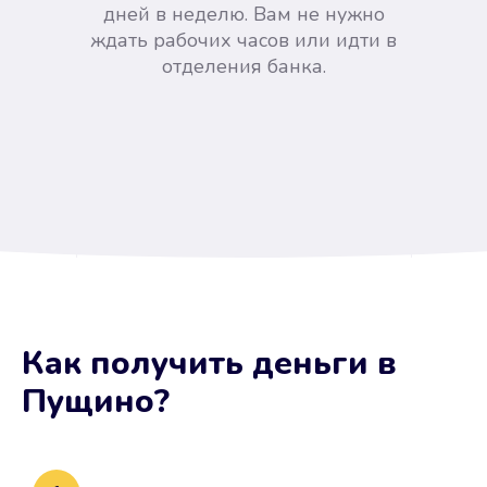
дней в неделю. Вам не нужно
ждать рабочих часов или идти в
отделения банка.
Вы сэкономили время
Как получить деньги
в
Не потребовались справки, залоги
Пущино
?
и поручители. Папа вам доверяет.
После заявки деньги у вас через
15 минут.