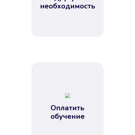
Не потребовались справки, залоги
необходимость
и поручители. Папа вам доверяет.
После заявки деньги у вас через
15 минут.
Улучшилась ваша
кредитная история
Оплатить
обучение
Вы погасили займ вовремя либо
воспользовались бесплатной
услугой продления срока займа, и