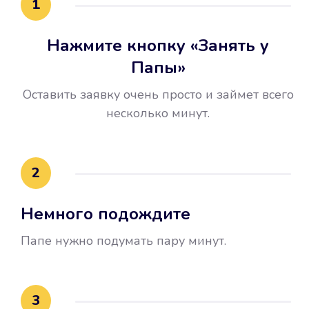
1
Нажмите кнопку «Занять у
Папы»
Оставить заявку очень просто и займет всего
несколько минут.
Улучшилась ваша
кредитная история
2
Вы погасили займ вовремя либо
Немного подождите
воспользовались бесплатной
услугой продления срока займа, и
Папе нужно подумать пару минут.
это открыло новые возможности в
банках.
3