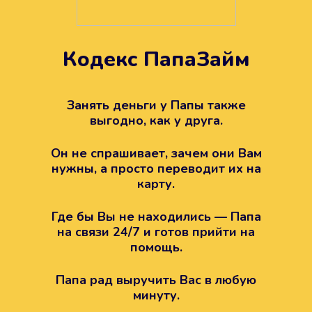
Кодекс ПапаЗайм
Техподдержка всегда на
вашей стороне
Занять деньги у Папы также
выгодно, как у друга.
Если возникли какие-то вопросы с
Папой, то все решится легко.
Он не спрашивает, зачем они Вам
Просто напишите в техподдержку
нужны, а просто переводит их на
карту.
Где бы Вы не находились — Папа
на связи 24/7 и готов прийти на
помощь.
Папа рад выручить Вас в любую
минуту.