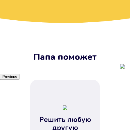
Вы получите займ, когда
вам удобно
Наш сервис доступен 24 часа 7
дней в неделю. Вам не нужно
ждать рабочих часов или идти в
отделения банка.
Папа поможет
Previous
Решить любую
Вы сэкономили время
другую