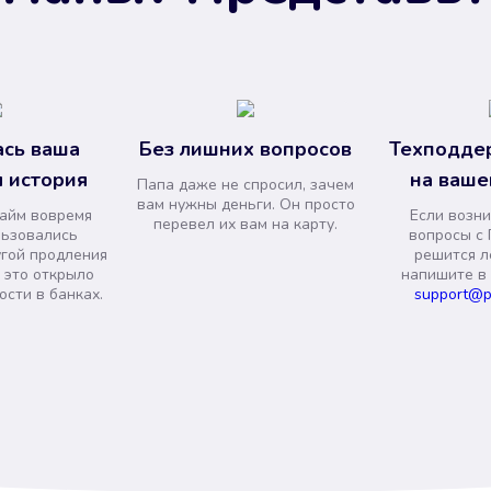
сь ваша
Без лишних вопросов
Техподде
 история
на ваше
Папа даже не спросил, зачем
вам нужны деньги. Он просто
займ вовремя
Если возни
перевел их вам на карту.
льзовались
вопросы с 
угой продления
решится л
и это открыло
напишите в
сти в банках.
support@p