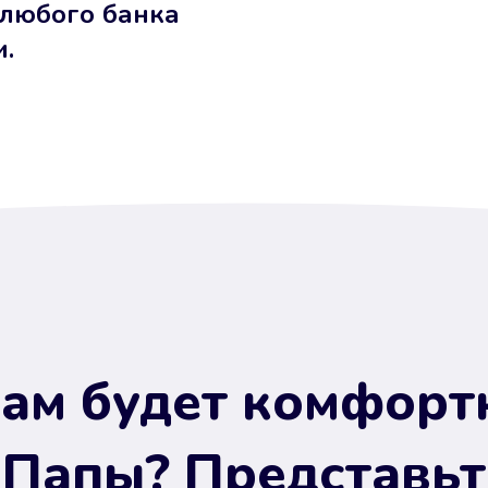
 любого банка
и.
ам будет комфорт
 Папы? Представьт