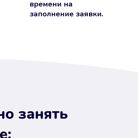
времени на
заполнение заявки.
но занять
е: