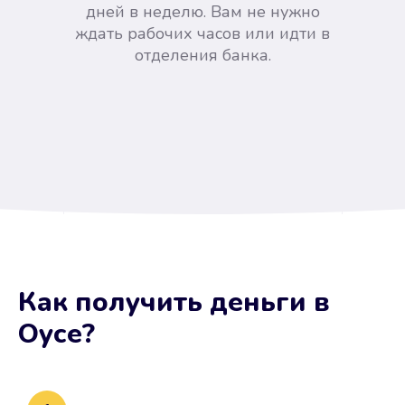
дней в неделю. Вам не нужно
ждать рабочих часов или идти в
отделения банка.
Вы сэкономили время
Как получить деньги
в
Не потребовались справки, залоги
Оусе
?
и поручители. Папа вам доверяет.
После заявки деньги у вас через
15 минут.