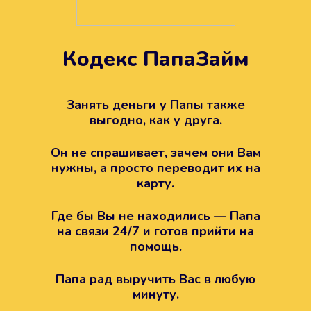
Кодекс ПапаЗайм
Техподдержка всегда на
вашей стороне
Занять деньги у Папы также
выгодно, как у друга.
Если возникли какие-то вопросы с
Папой, то все решится легко.
Он не спрашивает, зачем они Вам
Просто напишите в техподдержку
нужны, а просто переводит их на
карту.
Где бы Вы не находились — Папа
на связи 24/7 и готов прийти на
помощь.
Папа рад выручить Вас в любую
минуту.