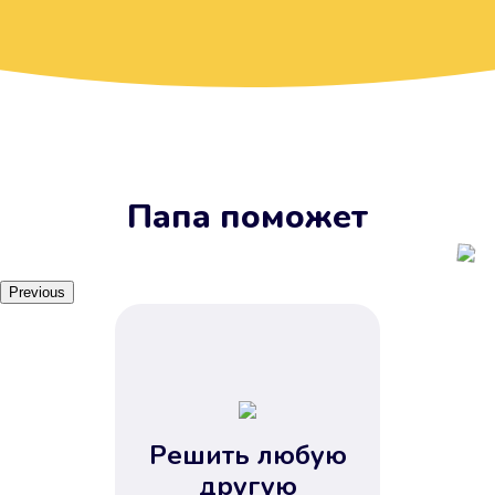
Вы получите займ, когда
вам удобно
Наш сервис доступен 24 часа 7
дней в неделю. Вам не нужно
ждать рабочих часов или идти в
отделения банка.
Папа поможет
Previous
Решить любую
Вы сэкономили время
другую