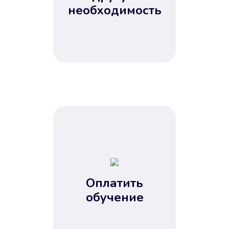
Не потребовались справки, залоги
необходимость
и поручители. Папа вам доверяет.
После заявки деньги у вас через
15 минут.
Улучшилась ваша
кредитная история
Оплатить
обучение
Вы погасили займ вовремя либо
воспользовались бесплатной
услугой продления срока займа, и