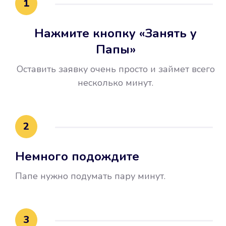
1
Нажмите кнопку «Занять у
Папы»
Оставить заявку очень просто и займет всего
несколько минут.
Улучшилась ваша
кредитная история
2
Вы погасили займ вовремя либо
Немного подождите
воспользовались бесплатной
услугой продления срока займа, и
Папе нужно подумать пару минут.
это открыло новые возможности в
банках.
3