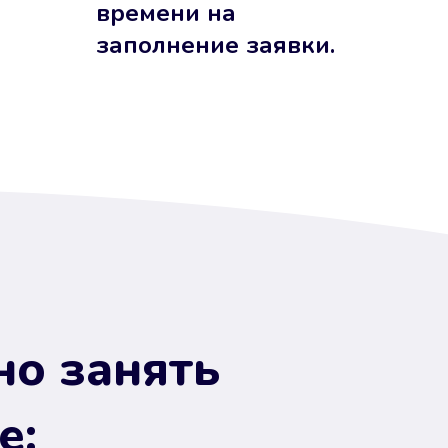
времени на
заполнение заявки.
но занять
е: