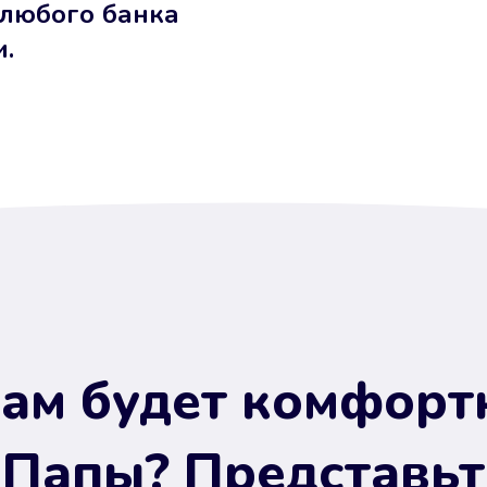
 любого банка
и.
ам будет комфорт
 Папы? Представьт