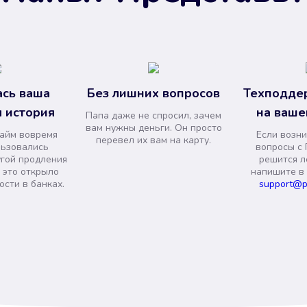
сь ваша
Без лишних вопросов
Техподде
 история
на ваше
Папа даже не спросил, зачем
вам нужны деньги. Он просто
займ вовремя
Если возни
перевел их вам на карту.
льзовались
вопросы с 
угой продления
решится л
и это открыло
напишите в
сти в банках.
support@p