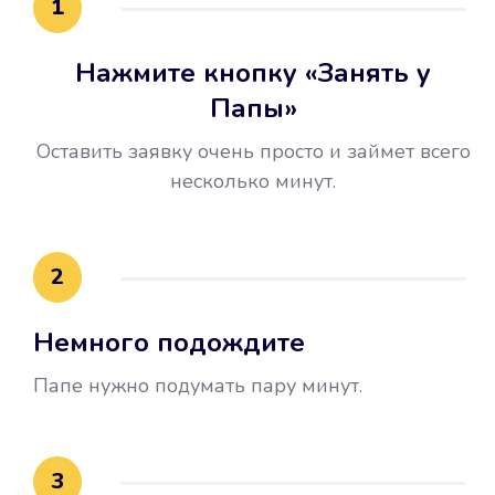
1
Нажмите кнопку «Занять у
Папы»
Оставить заявку очень просто и займет всего
несколько минут.
Улучшилась ваша
кредитная история
2
Вы погасили займ вовремя либо
Немного подождите
воспользовались бесплатной
услугой продления срока займа, и
Папе нужно подумать пару минут.
это открыло новые возможности в
банках.
3