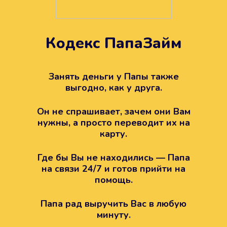
Кодекс ПапаЗайм
Техподдержка всегда на
вашей стороне
Занять деньги у Папы также
выгодно, как у друга.
Если возникли какие-то вопросы с
Папой, то все решится легко.
Он не спрашивает, зачем они Вам
Просто напишите в техподдержку
нужны, а просто переводит их на
карту.
Где бы Вы не находились — Папа
на связи 24/7 и готов прийти на
помощь.
Папа рад выручить Вас в любую
минуту.