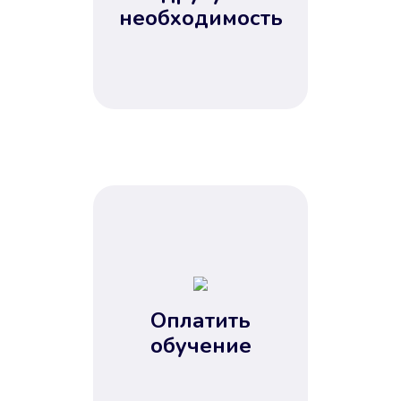
Не потребовались справки, залоги
необходимость
и поручители. Папа вам доверяет.
После заявки деньги у вас через
15 минут.
Улучшилась ваша
кредитная история
Оплатить
обучение
Вы погасили займ вовремя либо
воспользовались бесплатной
услугой продления срока займа, и