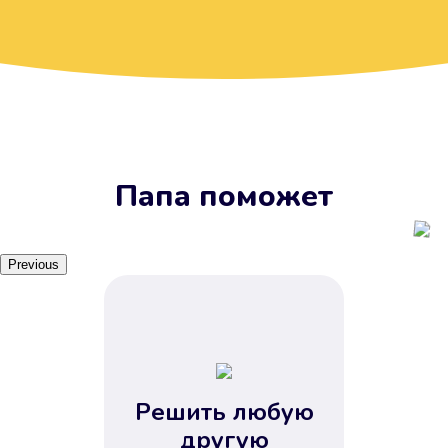
Вы получите займ, когда
вам удобно
Наш сервис доступен 24 часа 7
дней в неделю. Вам не нужно
ждать рабочих часов или идти в
отделения банка.
Папа поможет
Previous
Решить любую
Вы сэкономили время
другую