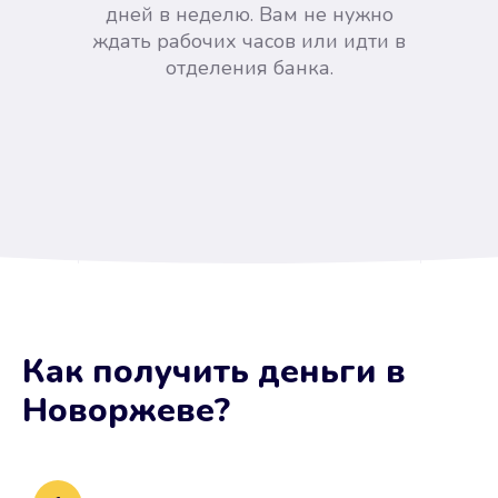
дней в неделю. Вам не нужно
ждать рабочих часов или идти в
отделения банка.
Вы сэкономили время
Как получить деньги
в
Не потребовались справки, залоги
Новоржеве
?
и поручители. Папа вам доверяет.
После заявки деньги у вас через
15 минут.