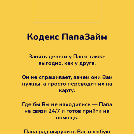
Кодекс ПапаЗайм
Техподдержка всегда на
вашей стороне
Занять деньги у Папы также
выгодно, как у друга.
Если возникли какие-то вопросы с
Папой, то все решится легко.
Он не спрашивает, зачем они Вам
Просто напишите в техподдержку
нужны, а просто переводит их на
карту.
Где бы Вы не находились — Папа
на связи 24/7 и готов прийти на
помощь.
Папа рад выручить Вас в любую