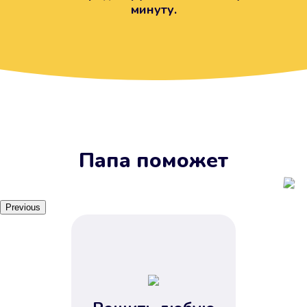
минуту.
Вы получите займ, когда
вам удобно
Наш сервис доступен 24 часа 7
дней в неделю. Вам не нужно
ждать рабочих часов или идти в
отделения банка.
Папа поможет
Previous