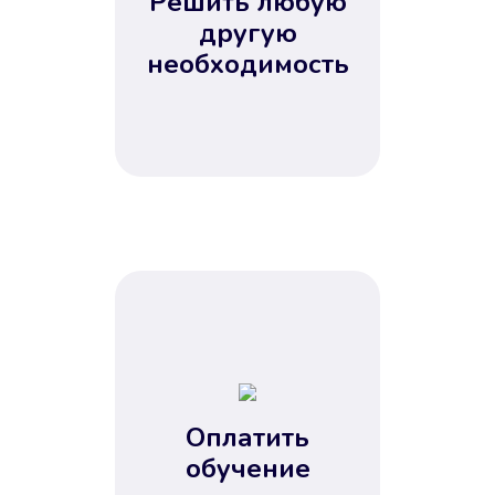
Решить любую
Вы сэкономили время
другую
Не потребовались справки, залоги
необходимость
и поручители. Папа вам доверяет.
После заявки деньги у вас через
15 минут.
Улучшилась ваша
кредитная история
Оплатить
обучение
Вы погасили займ вовремя либо