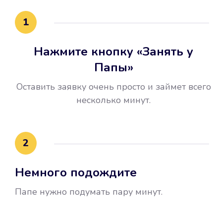
15 минут.
1
Нажмите кнопку «Занять у
Папы»
Оставить заявку очень просто и займет всего
несколько минут.
Улучшилась ваша
кредитная история
2
Вы погасили займ вовремя либо
Немного подождите
воспользовались бесплатной
услугой продления срока займа, и
Папе нужно подумать пару минут.
это открыло новые возможности в
банках.