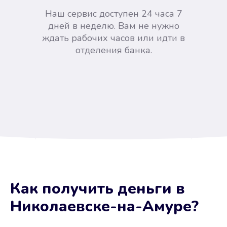
Наш сервис доступен 24 часа 7
дней в неделю. Вам не нужно
ждать рабочих часов или идти в
отделения банка.
Вы сэкономили время
Как получить деньги
в
Не потребовались справки, залоги
Николаевске-на-Амуре
?
и поручители. Папа вам доверяет.
После заявки деньги у вас через