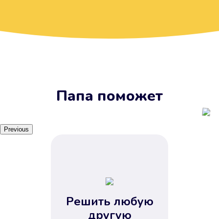
Вы получите займ, когда
вам удобно
Наш сервис доступен 24 часа 7
дней в неделю. Вам не нужно
ждать рабочих часов или идти в
отделения банка.
Папа поможет
Previous
Решить любую
Вы сэкономили время
другую