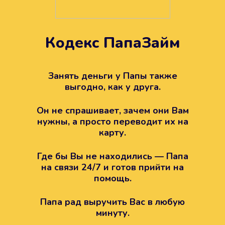
Кодекс ПапаЗайм
Техподдержка всегда на
вашей стороне
Занять деньги у Папы также
выгодно, как у друга.
Если возникли какие-то вопросы с
Папой, то все решится легко.
Он не спрашивает, зачем они Вам
Просто напишите в техподдержку
нужны, а просто переводит их на
карту.
Где бы Вы не находились — Папа
на связи 24/7 и готов прийти на
помощь.
Папа рад выручить Вас в любую
минуту.