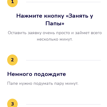
1
Нажмите кнопку «Занять у
Папы»
Оставить заявку очень просто и займет всего
несколько минут.
Улучшилась ваша
кредитная история
2
Вы погасили займ вовремя либо
Немного подождите
воспользовались бесплатной
услугой продления срока займа, и
Папе нужно подумать пару минут.
это открыло новые возможности в
банках.
3