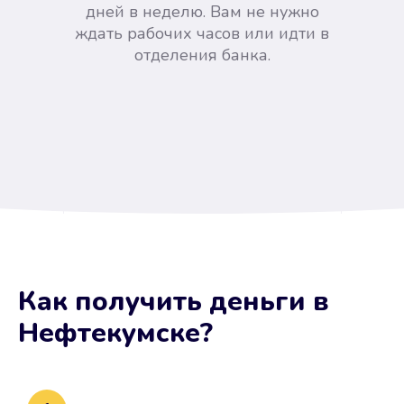
дней в неделю. Вам не нужно
ждать рабочих часов или идти в
отделения банка.
Вы сэкономили время
Как получить деньги
в
Не потребовались справки, залоги
Нефтекумске
?
и поручители. Папа вам доверяет.
После заявки деньги у вас через
15 минут.