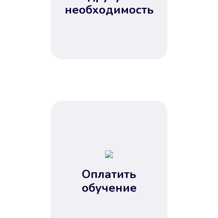
Не потребовались справки, залоги
необходимость
и поручители. Папа вам доверяет.
После заявки деньги у вас через
15 минут.
Улучшилась ваша
кредитная история
Оплатить
обучение
Вы погасили займ вовремя либо
воспользовались бесплатной
услугой продления срока займа, и