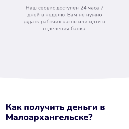
Наш сервис доступен 24 часа 7
дней в неделю. Вам не нужно
ждать рабочих часов или идти в
отделения банка.
Вы сэкономили время
Как получить деньги
в
Не потребовались справки, залоги
Малоархангельске
?
и поручители. Папа вам доверяет.
После заявки деньги у вас через