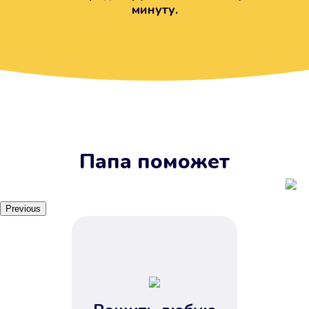
минуту.
Вы получите займ, когда
вам удобно
Наш сервис доступен 24 часа 7
дней в неделю. Вам не нужно
ждать рабочих часов или идти в
отделения банка.
Папа поможет
Previous