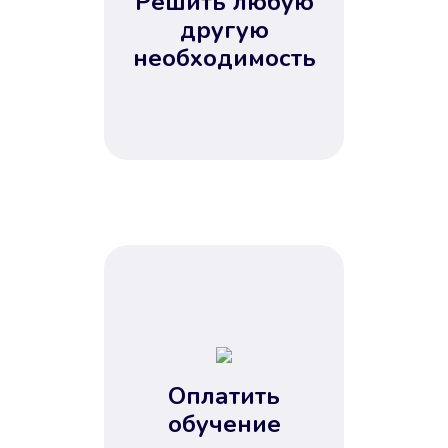
Решить любую
Вы сэкономили время
другую
Не потребовались справки, залоги
необходимость
и поручители. Папа вам доверяет.
После заявки деньги у вас через
15 минут.
Улучшилась ваша
кредитная история
Оплатить
обучение
Вы погасили займ вовремя либо