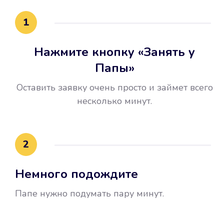
15 минут.
1
Нажмите кнопку «Занять у
Папы»
Оставить заявку очень просто и займет всего
несколько минут.
Улучшилась ваша
кредитная история
2
Вы погасили займ вовремя либо
Немного подождите
воспользовались бесплатной
услугой продления срока займа, и
Папе нужно подумать пару минут.
это открыло новые возможности в
банках.