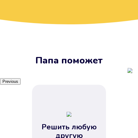
Вы получите займ, когда
вам удобно
Наш сервис доступен 24 часа 7
дней в неделю. Вам не нужно
ждать рабочих часов или идти в
отделения банка.
Папа поможет
Previous
Решить любую
Вы сэкономили время
другую