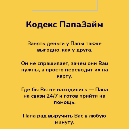
Кодекс ПапаЗайм
Техподдержка всегда на
вашей стороне
Занять деньги у Папы также
выгодно, как у друга.
Если возникли какие-то вопросы с
Папой, то все решится легко.
Он не спрашивает, зачем они Вам
Просто напишите в техподдержку
нужны, а просто переводит их на
карту.
Где бы Вы не находились — Папа
на связи 24/7 и готов прийти на
помощь.
Папа рад выручить Вас в любую
минуту.