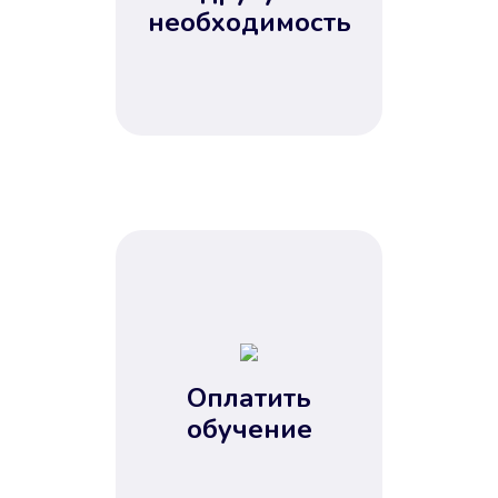
Не потребовались справки, залоги
необходимость
и поручители. Папа вам доверяет.
После заявки деньги у вас через
15 минут.
Улучшилась ваша
кредитная история
Оплатить
обучение
Вы погасили займ вовремя либо
воспользовались бесплатной
услугой продления срока займа, и