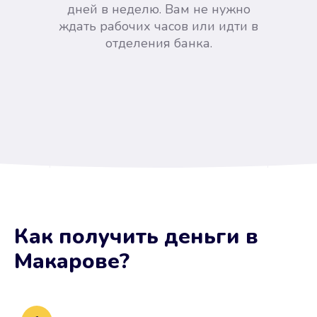
дней в неделю. Вам не нужно
ждать рабочих часов или идти в
отделения банка.
Вы сэкономили время
Как получить деньги
в
Не потребовались справки, залоги
Макарове
?
и поручители. Папа вам доверяет.
После заявки деньги у вас через
15 минут.