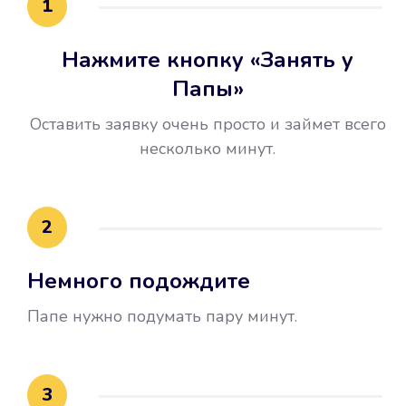
1
Нажмите кнопку «Занять у
Папы»
Оставить заявку очень просто и займет всего
несколько минут.
Улучшилась ваша
кредитная история
2
Вы погасили займ вовремя либо
Немного подождите
воспользовались бесплатной
услугой продления срока займа, и
Папе нужно подумать пару минут.
это открыло новые возможности в
банках.
3