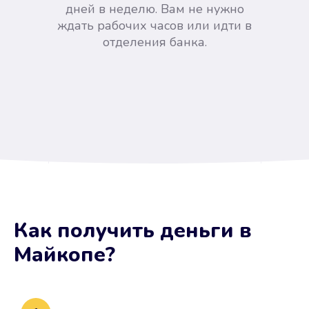
дней в неделю. Вам не нужно
ждать рабочих часов или идти в
отделения банка.
Вы сэкономили время
Как получить деньги
в
Не потребовались справки, залоги
Майкопе
?
и поручители. Папа вам доверяет.
После заявки деньги у вас через
15 минут.