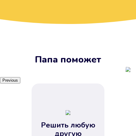
Вы получите займ, когда
вам удобно
Наш сервис доступен 24 часа 7
дней в неделю. Вам не нужно
ждать рабочих часов или идти в
отделения банка.
Папа поможет
Previous
Решить любую
Вы сэкономили время
другую