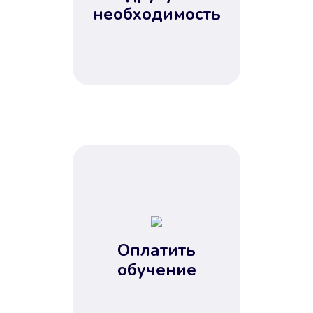
Не потребовались справки, залоги
необходимость
и поручители. Папа вам доверяет.
После заявки деньги у вас через
15 минут.
Улучшилась ваша
кредитная история
Оплатить
обучение
Вы погасили займ вовремя либо
воспользовались бесплатной
услугой продления срока займа, и