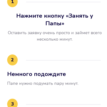
1
Нажмите кнопку «Занять у
Папы»
Оставить заявку очень просто и займет всего
несколько минут.
Улучшилась ваша
кредитная история
2
Вы погасили займ вовремя либо
Немного подождите
воспользовались бесплатной
услугой продления срока займа, и
Папе нужно подумать пару минут.
это открыло новые возможности в
банках.
3