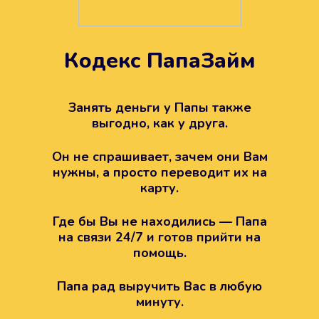
Кодекс ПапаЗайм
Техподдержка всегда на
вашей стороне
Занять деньги у Папы также
выгодно, как у друга.
Если возникли какие-то вопросы с
Папой, то все решится легко.
Он не спрашивает, зачем они Вам
Просто напишите в техподдержку
нужны, а просто переводит их на
карту.
Где бы Вы не находились — Папа
на связи 24/7 и готов прийти на
помощь.
Папа рад выручить Вас в любую
минуту.